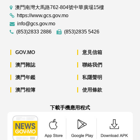
澳門南灣大馬路762-804號中華廣場15樓
https://www.gcs.gov.mo
info@gcs.gov.mo
(853)2833 2886
(853)2835 5426
GOV.MO
意見信箱
澳門雜誌
聯絡我們
澳門年鑑
私隱聲明
澳門相簿
使用條款
下載手機應用程式
澳門政府新聞 APP - App Store 下載
澳門政府新聞 APP - Googl
澳門政府新聞 