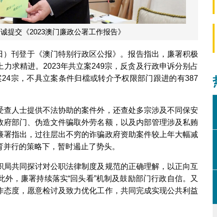
诚提交《2023澳门廉政公署工作报告》
12日）刊登于《澳门特别行政区公报》。报告指出，廉署积极
力求精进。2023年共立案249宗，反贪及行政申诉分别占
案24宗，不具立案条件归檔或转介予权限部门跟进的有387
受查人士提供不法协助的案件外，还查处多宗涉及不同保安
政府部门、伪造文件骗取外劳名额，以及内部管理涉及私贿
廉署指出，过往层出不穷的诈骗政府资助案件较上年大幅减
育并行的策略下，暂时遏止了势头。
职局共同探讨对公职法律制度及规范的正确理解，以正向互
此外，廉署持续落实“回头看”机制及鼓励部门行政自信。又
作态度，愿意检讨及致力优化工作，共同完成实现公共利益