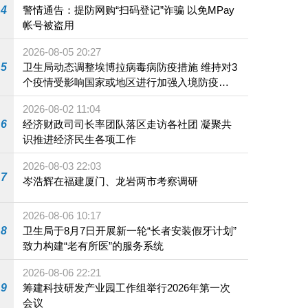
4
警情通告：提防网购“扫码登记”诈骗 以免MPay
帐号被盗用
2026-08-05 20:27
5
卫生局动态调整埃博拉病毒病防疫措施 维持对3
个疫情受影响国家或地区进行加强入境防疫措
施
2026-08-02 11:04
6
经济财政司司长率团队落区走访各社团 凝聚共
识推进经济民生各项工作
2026-08-03 22:03
7
岑浩辉在福建厦门、龙岩两市考察调研
2026-08-06 10:17
8
卫生局于8月7日开展新一轮“长者安装假牙计划”
致力构建“老有所医”的服务系统
2026-08-06 22:21
9
筹建科技研发产业园工作组举行2026年第一次
会议