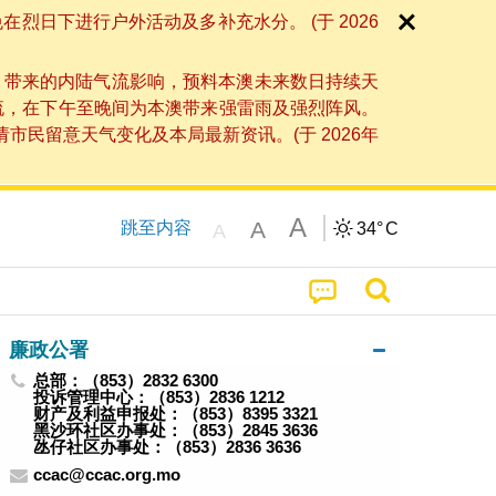
日下进行户外活动及多补充水分。 (于 2026
」带来的内陆气流影响，预料本澳未来数日持续天
流，在下午至晚间为本澳带来强雷雨及强烈阵风。
民留意天气变化及本局最新资讯。(于 2026年
A
A
跳至内容
34°
C
A
廉政公署
总部：（853）2832 6300
投诉管理中心：（853）2836 1212
财产及利益申报处：（853）8395 3321
黑沙环社区办事处：（853）2845 3636
氹仔社区办事处：（853）2836 3636
ccac@ccac.org.mo