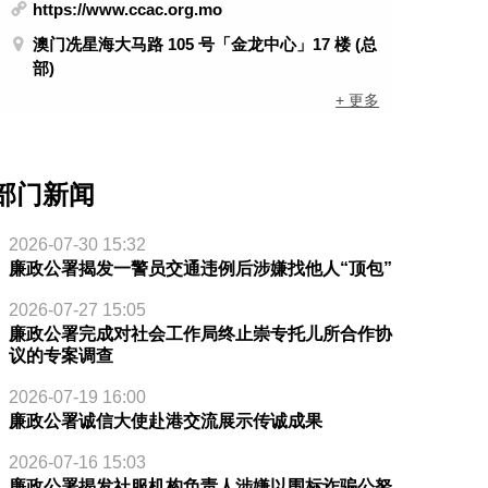
https://www.ccac.org.mo
澳门冼星海大马路 105 号「金龙中心」17 楼 (总
部)
+ 更多
部门新闻
2026-07-30 15:32
廉政公署揭发一警员交通违例后涉嫌找他人“顶包”
2026-07-27 15:05
廉政公署完成对社会工作局终止崇专托儿所合作协
议的专案调查
2026-07-19 16:00
廉政公署诚信大使赴港交流展示传诚成果
2026-07-16 15:03
廉政公署揭发社服机构负责人涉嫌以围标诈骗公帑