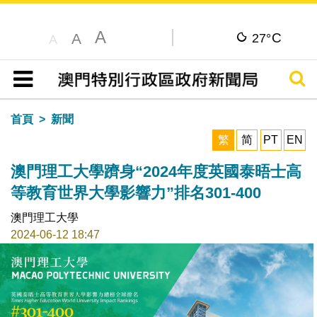
A
C
A
27°
A
搜尋
目錄
首頁
新聞
繁
简
PT
EN
澳門理工大學躋身“2024年度英國泰晤士高
等教育世界大學影響力”排名301-400
澳門理工大學
2024-06-12 18:47