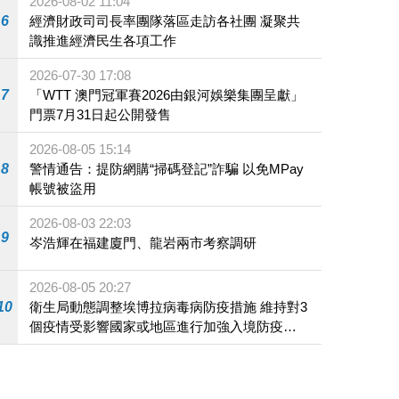
2026-08-02 11:04
6
經濟財政司司長率團隊落區走訪各社團 凝聚共
識推進經濟民生各項工作
2026-07-30 17:08
7
「WTT 澳門冠軍賽2026由銀河娛樂集團呈獻」
門票7月31日起公開發售
2026-08-05 15:14
8
警情通告：提防網購“掃碼登記”詐騙 以免MPay
帳號被盜用
2026-08-03 22:03
9
岑浩輝在福建廈門、龍岩兩市考察調研
2026-08-05 20:27
10
衛生局動態調整埃博拉病毒病防疫措施 維持對3
個疫情受影響國家或地區進行加強入境防疫措
施