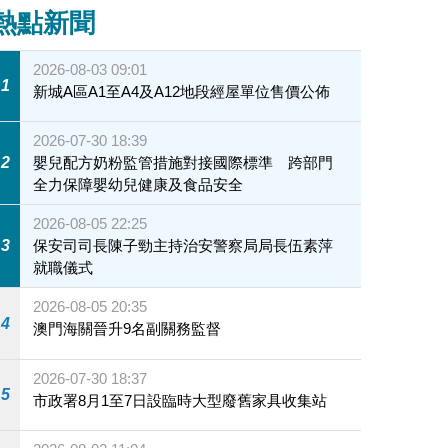
熱點新聞
2026-08-03 09:01
1
新城A區A1至A4及A12地段經屋單位售價公佈
2026-07-30 18:39
2
嬰兒配方奶粉監管措施對接國際標準 跨部門
全力保障嬰幼兒健康及食品安全
2026-08-05 22:25
3
保安司司長陳子勁主持治安警察局局長伍素萍
就職儀式
2026-08-05 20:35
4
澳門海關晉升9名副關務監督
2026-07-30 18:37
5
市政署8月1至7日設臨時大型廢舊家具收集站