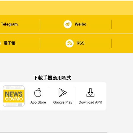
Telegram
Weibo
電子報
RSS
下載手機應用程式
澳門政府新聞 APP - App Store 下載
澳門政府新聞 APP - Google Pla
澳門政府新聞 APP -