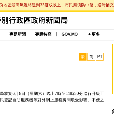
最高氣溫將達到33度或以上，市民應慎防中暑，適時補充水分。 (於
專題新聞
專題特寫
GOV.MO
+ 更多
繁
简
PT
將於6月8日（星期六）晚上7時至11時30分進行升級工
民登記自助服務機等對外網上服務將間歇受影響。不便之