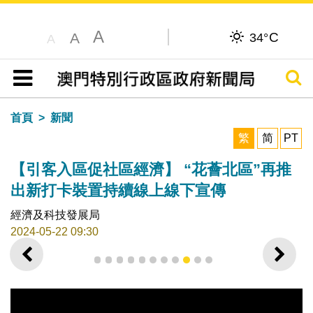
A
C
A
34°
A
搜尋
目錄
首頁
新聞
繁
简
PT
【引客入區促社區經濟】 “花薈北區”再推
出新打卡裝置持續線上線下宣傳
經濟及科技發展局
2024-05-22 09:30
上一則
下一
1
2
3
4
5
6
7
8
9
10
11