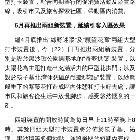
型打卡裝置，配合同期舉行的促消費活動及遊覽路
線，吸引市民及旅客探索社區，帶動區內消費。
5
月再推出兩組新裝置，延續引客入區效果
繼4月底推出“綠野迷蹤”及“願望花廊”兩組大型
打卡裝置後，今（22）日再推出兩組新裝置，分
別是設於黑沙環公園圓形地的“奇夢拱築”裝置，以
太陽花為主題打造出充滿活力的巨型花拱門；以及
設於筷子基北灣休憩區的“細說花語”裝置，以紗簾
般垂下的紫藤花打造成區內休憩和打卡好去處，讓
市民和旅客從生活中放慢腳步，感受悠然愜意的一
刻。
四組裝置的開放時間為每日早上11時至晚上8
時。其餘四組大型打卡裝置將分佈於筷子基、祐
漢、黑沙環等多個地點，並將爭取於短期內完成，