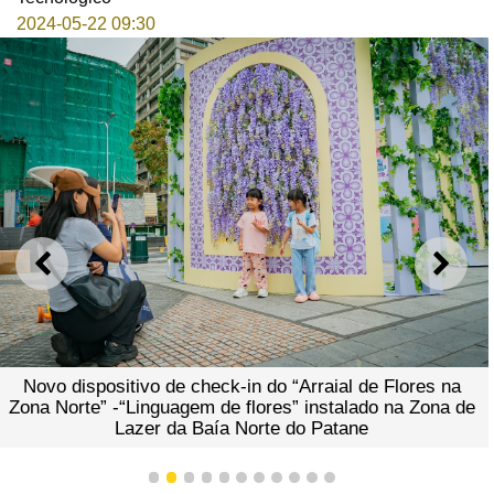
2024-05-22 09:30
ANTERIOR
SEGU
Novo dispositivo de check-in do “Arraial de Flores na
Zona Norte” -“Linguagem de flores” instalado na Zona de
Lazer da Baía Norte do Patane
1
2
3
4
5
6
7
8
9
10
11