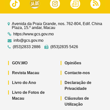
Avenida da Praia Grande, nos. 762-804, Edif. China
Plaza, 15.º andar, Macau
https://www.gcs.gov.mo
info@gcs.gov.mo
(853)2833 2886
(853)2835 5426
GOV.MO
Opiniões
Revista Macau
Contacte-nos
Livro do Ano
Declaração de
Privacidade
Livro de Fotos de
Macau
Cláusulas de
Utilização