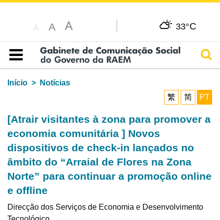
A
C
A
33°
A
Pesq
Índice
Início
Notícias
繁
简
PT
[Atrair visitantes à zona para promover a
economia comunitária ] Novos
dispositivos de check-in lançados no
âmbito do “Arraial de Flores na Zona
Norte” para continuar a promoção online
e offline
Direcção dos Serviços de Economia e Desenvolvimento
Tecnológico