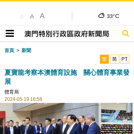
A
C
A
33°
A
搜尋
目錄
首頁
新聞
繁
简
PT
夏寶龍考察本澳體育設施 關心體育事業發
展
體育局
2024-05-19 16:58