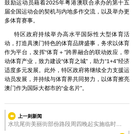
鼓励运动员藉着2025年粤港澳联合承办的第十五
届全国运动会的契机与内地多作交流，以及举办更
多体育赛事。
特区政府持续举办高水平国际性大型体育活
动，打造具澳门特色的体育品牌盛事，务求以体育
作为平台，发挥“体育＋”跨界融合的联动效应，带
动体育产业，致力建设“体育之城”，助力“1+4”经济
适度多元发展。此外，特区政府将继续全力支援运
动员发展，并持续与体育界共同努力，以体育擦亮
澳门作为国际大都市的“金名片”。
上一则新闻
水坑尾街美丽街部份路段周四晚起实施临时交
管