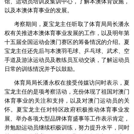
馆、运动员培训及集训中心，了解本澳体育设施，
以及本澳体育事业的发展。
考察期间，夏宝龙主任听取了体育局局长潘永
权有关推进本澳体育事业发展的工作，以及明年第
十五届全国运动会澳门赛区的筹备情况的介绍。夏
宝龙主任还先后与本澳羽毛球、乒乓球、武术、空
手道及游泳运动员及教练员互动交谈，了解运动员
日常的训练情况并予以鼓励。
体育局局长潘永权在接受传媒访问时表示，夏
宝龙主任的是项考察活动，充份体现了祖国对澳门
体育事业的关注和支持，以及对澳门运动员的关
怀。夏宝龙主任对特区政府积极推动体育事业发
展、举办各项大型品牌体育盛事等工作表示肯定，
并勉励运动员继续积极训练，努力提升水平，同时