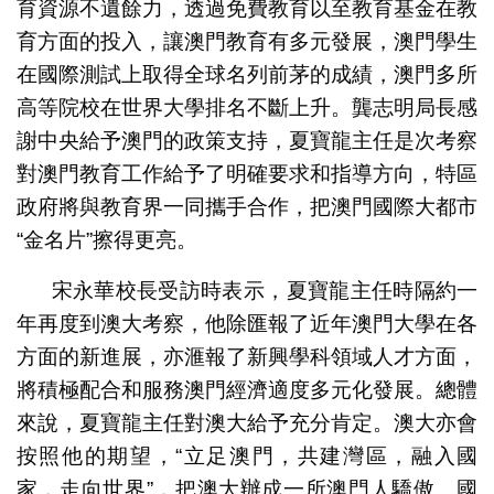
育資源不遺餘力，透過免費教育以至教育基金在教
育方面的投入，讓澳門教育有多元發展，澳門學生
在國際測試上取得全球名列前茅的成績，澳門多所
高等院校在世界大學排名不斷上升。龔志明局長感
謝中央給予澳門的政策支持，夏寶龍主任是次考察
對澳門教育工作給予了明確要求和指導方向，特區
政府將與教育界一同攜手合作，把澳門國際大都市
“金名片”擦得更亮。
宋永華校長受訪時表示，夏寶龍主任時隔約一
年再度到澳大考察，他除匯報了近年澳門大學在各
方面的新進展，亦滙報了新興學科領域人才方面，
將積極配合和服務澳門經濟適度多元化發展。總體
來說，夏寶龍主任對澳大給予充分肯定。澳大亦會
按照他的期望，“立足澳門，共建灣區，融入國
家，走向世界”，把澳大辦成一所澳門人驕傲、國