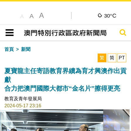
A
C
A
30°
A
搜尋
目錄
首頁
新聞
繁
简
PT
夏寶龍主任寄語教育界續為育才興澳作出貢
獻
合力把澳門國際大都市“金名片”擦得更亮
教育及青年發展局
2024-05-17 23:16