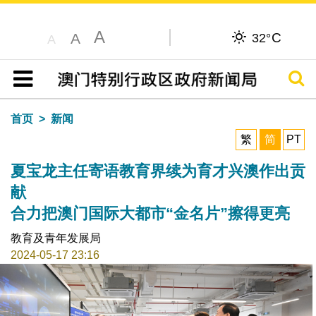
A
C
A
32°
A
搜寻
目录
首页
新闻
繁
简
PT
夏宝龙主任寄语教育界续为育才兴澳作出贡
献
合力把澳门国际大都市“金名片”擦得更亮
教育及青年发展局
2024-05-17 23:16