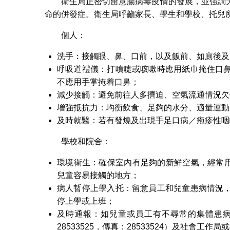
衛生局正密切留意腸病毒疫情的發展，並強調
命的併發症。衛生局呼籲家長、學生和學校、托兒
個人：
洗手：接觸眼、鼻、口前，以及飯前、如廁後及
呼吸道禮儀：打噴嚏或咳嗽時應用紙巾掩住口
不應用手掌掩着口鼻；
減少接觸：避免前往人多擠迫、空氣流通情況欠
增強抵抗力：均衡飲食、足夠的水分、適量運動
及時就醫：若有發燒及出現手足口病／疱疹性咽
學校和院舍：
環境衛生：確保室內有足夠的新鮮空氣，經常用
兒童容易接觸的地方；
病人暫停上學入托：留意員工和兒童患病情況
停上學或上班；
及時通報：如兒童或員工有不尋常的集體患
28533525，傳真：28533524）及社會工