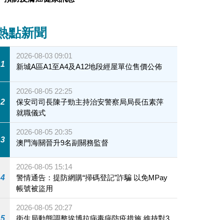
熱點新聞
2026-08-03 09:01
1
新城A區A1至A4及A12地段經屋單位售價公佈
2026-08-05 22:25
2
保安司司長陳子勁主持治安警察局局長伍素萍
就職儀式
2026-08-05 20:35
3
澳門海關晉升9名副關務監督
2026-08-05 15:14
4
警情通告：提防網購“掃碼登記”詐騙 以免MPay
帳號被盜用
2026-08-05 20:27
5
衛生局動態調整埃博拉病毒病防疫措施 維持對3