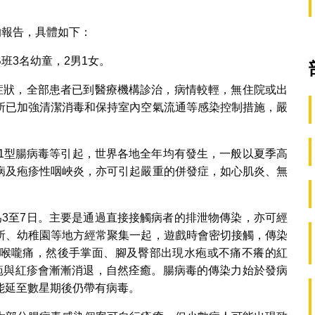
的報告，具體如下：
班3名幼童，2男1女。
染症狀，全部患者已到醫療機構診治，病情較輕，無住院或出
所已加強清潔消毒和保持室內空氣流通等感染控制措施，嚴
71型腸病毒等引起，世界各地全年均有發生，一般以夏季高
病及疱疹性咽峽炎，亦可引起嚴重的併發症，如心肌炎、無
為3至7日。主要是通過直接接觸病者的排泄物傳染，亦可經
所、幼稚園等地方經常聚集一起，遊戲時會密切接觸，傳染
喉嚨痛，然後手掌面、腳及臀部出現水疱或不痛不癢的紅
水疱與紅疹會漸漸消退，自然痊癒。腸病毒的傳染力始於發病
能延至數星期後仍帶有病毒。