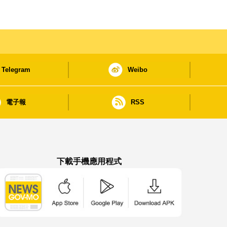
Telegram
Weibo
電子報
RSS
下載手機應用程式
澳門政府新聞 APP - App Store 下載
澳門政府新聞 APP - Google Pla
澳門政府新聞 APP -