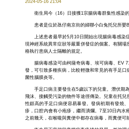
2024-05-16 21:04
衛生局今（16）日接獲1宗腸病毒群集性感染
患者是位於氹仔南京街的婦聯小白兔托兒所嬰B
上述患者最早於5月10日開始出現腸病毒感
現神經系統異常症狀等嚴重併發症的個案。有關場
格執行患病人士隔離的規定。
腸病毒感染可由柯薩奇病毒、埃可病毒、EV 
發，可引致多種疾病，比較輕微和常見的有手足口
菌性腦膜炎等。
手足口病主要發生在5歲以下的兒童。潛伏期
飛沫、接觸受污染的物件等途徑傳染。兒童在托兒
性頗高的手足口病便容易暴發。發病初期有發燒、
疹，口腔內會有小疱疹，繼而潰爛。7至10日內
之前幾天，在喉嚨與糞便中都存在病毒，而糞便可