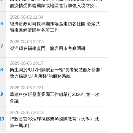
個疫情受影響國家或地區進行加強入境防疫措
施
2026-08-02 11:04
6
經濟財政司司長率團隊落區走訪各社團 凝聚共
識推進經濟民生各項工作
2026-08-03 22:03
7
岑浩輝在福建廈門、龍岩兩市考察調研
2026-08-06 10:17
8
衛生局於8月7日開展新一輪“長者安裝假牙計劃”
致力構建“老有所醫”的服務系統
2026-08-06 22:21
9
籌建科技研發產業園工作組舉行2026年第一次
會議
2026-08-06 20:13
10
行政長官岑浩輝視察澳琴國際教育（大學）城
第一期項目