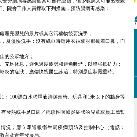
大部分腸病毒感染個案可自行痊癒，但少數病人可能出現致
所、院舍工作人員採取下列措施，預防腸病毒感染：
處理完嬰兒的尿片或其它污穢物後要洗手；
鼻，及儘快洗手；沒有紙巾時應用衣袖或肘部掩着口鼻，而
佳的公眾地方；
、充足休息，避免過度疲勞和避免吸煙，以增強抵抗力；
峽炎的症狀，應儘快找醫生診治，特別是症狀嚴重時。
1：100漂白水稀釋液清潔桌椅、玩具和1米以下的牆身等
，有發熱或手足口病／疱疹性咽峽炎症狀的兒童或員工應暫
病情況，應立即通報衛生局疾病預防及控制中心（電話：
作局或教育及青年發展局。