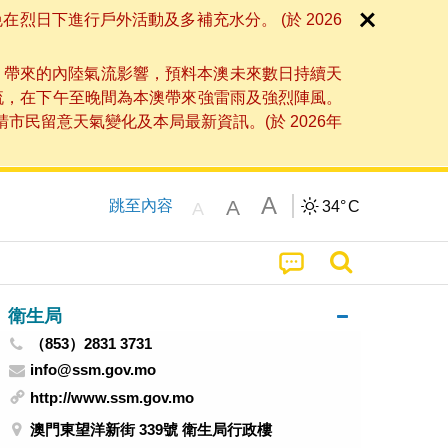
日下進行戶外活動及多補充水分。 (於 2026
」帶來的內陸氣流影響，預料本澳未來數日持續天
流，在下午至晚間為本澳帶來強雷雨及強烈陣風。
民留意天氣變化及本局最新資訊。(於 2026年
A
A
跳至內容
34°
C
A
衛生局
（853）2831 3731
info@ssm.gov.mo
http://www.ssm.gov.mo
澳門東望洋新街 339號 衛生局行政樓