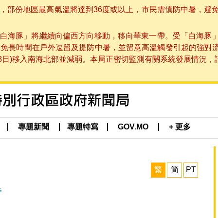
部份地區最高氣溫將達到36度或以上，市民需慎防中暑，避免在烈
白海豚」將繼續向偏西方向移動，移向華東一帶。受「白海豚
避免長時間在戶外逗留及提防中暑，並留意高溫觸發引起的強對
8日)移入南海北部並減弱。本局正密切監測有關系統發展情況，請市
專題新聞
專題特寫
GOV.MO
+ 更多
繁
简
PT
告