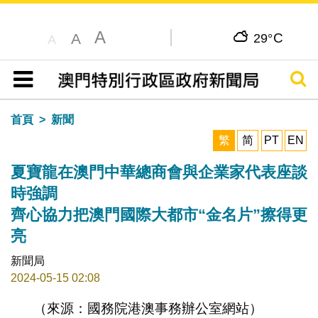
A
C
A
29°
A
搜尋
目錄
首頁
新聞
繁
简
PT
EN
夏寶龍在澳門中華總商會與企業家代表座談
時強調
齊心協力把澳門國際大都市“金名片”擦得更
亮
新聞局
2024-05-15 02:08
（來源：國務院港澳事務辦公室網站）