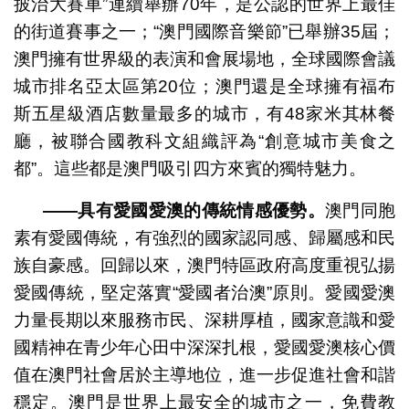
披治大賽車”連續舉辦70年，是公認的世界上最佳
的街道賽事之一；“澳門國際音樂節”已舉辦35屆；
澳門擁有世界級的表演和會展場地，全球國際會議
城市排名亞太區第20位；澳門還是全球擁有福布
斯五星級酒店數量最多的城市，有48家米其林餐
廳，被聯合國教科文組織評為“創意城市美食之
都”。這些都是澳門吸引四方來賓的獨特魅力。
——具有愛國愛澳的傳統情感優勢。
澳門同胞
素有愛國傳統，有強烈的國家認同感、歸屬感和民
族自豪感。回歸以來，澳門特區政府高度重視弘揚
愛國傳統，堅定落實“愛國者治澳”原則。愛國愛澳
力量長期以來服務市民、深耕厚植，國家意識和愛
國精神在青少年心田中深深扎根，愛國愛澳核心價
值在澳門社會居於主導地位，進一步促進社會和諧
穩定。澳門是世界上最安全的城市之一，免費教