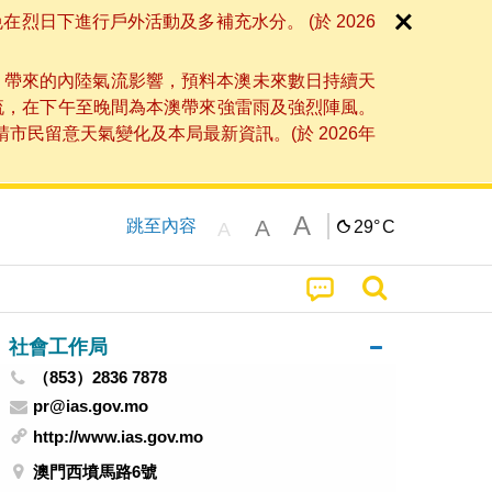
日下進行戶外活動及多補充水分。 (於 2026
」帶來的內陸氣流影響，預料本澳未來數日持續天
流，在下午至晚間為本澳帶來強雷雨及強烈陣風。
民留意天氣變化及本局最新資訊。(於 2026年
A
A
跳至內容
29°
C
A
社會工作局
（853）2836 7878
pr@ias.gov.mo
http://www.ias.gov.mo
澳門西墳馬路6號