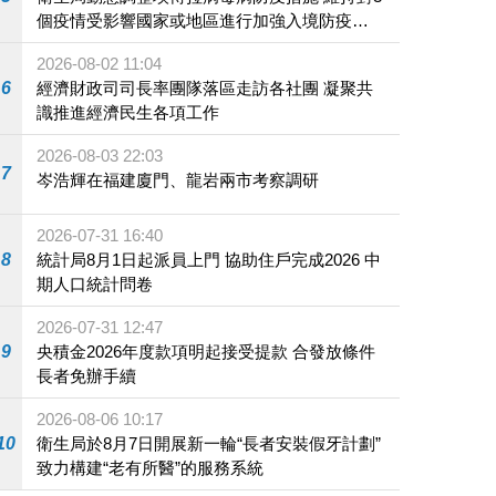
個疫情受影響國家或地區進行加強入境防疫措
施
2026-08-02 11:04
6
經濟財政司司長率團隊落區走訪各社團 凝聚共
識推進經濟民生各項工作
2026-08-03 22:03
7
岑浩輝在福建廈門、龍岩兩市考察調研
2026-07-31 16:40
8
統計局8月1日起派員上門 協助住戶完成2026 中
期人口統計問卷
2026-07-31 12:47
9
央積金2026年度款項明起接受提款 合發放條件
長者免辦手續
2026-08-06 10:17
10
衛生局於8月7日開展新一輪“長者安裝假牙計劃”
致力構建“老有所醫”的服務系統