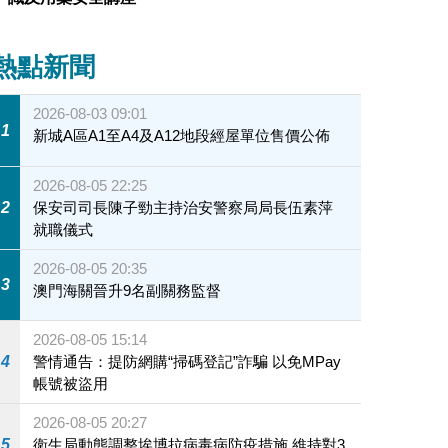
熱點新聞
2026-08-03 09:01
1
新城A區A1至A4及A12地段經屋單位售價公佈
2026-08-05 22:25
2
保安司司長陳子勁主持治安警察局局長伍素萍
就職儀式
2026-08-05 20:35
3
澳門海關晉升9名副關務監督
2026-08-05 15:14
4
警情通告：提防網購“掃碼登記”詐騙 以免MPay
帳號被盜用
2026-08-05 20:27
5
衛生局動態調整埃博拉病毒病防疫措施 維持對3