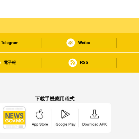
Telegram
Weibo
電子報
RSS
下載手機應用程式
澳門政府新聞 APP - App Store 下載
澳門政府新聞 APP - Google Pla
澳門政府新聞 APP -