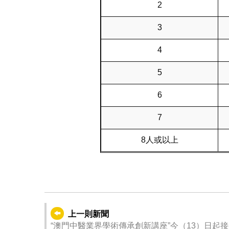
2
3
4
5
6
7
8人或以上
上一則新聞
“澳門中醫業界學術傳承創新講座”今（13）日起