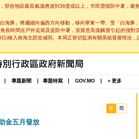
部份地區最高氣溫將達到36度或以上，市民需慎防中暑，避免在烈
白海豚」將繼續向偏西方向移動，移向華東一帶。受「白海豚
避免長時間在戶外逗留及提防中暑，並留意高溫觸發引起的強對
8日)移入南海北部並減弱。本局正密切監測有關系統發展情況，請市
專題新聞
專題特寫
GOV.MO
+ 更多
繁
简
援助金五月發放