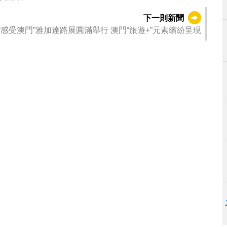
下一則新聞
感受澳門”雅加達路展圓滿舉行 澳門“旅遊+”元素繽紛呈現