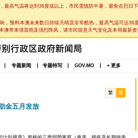
高气温将达到36度或以上，市民需慎防中暑，避免在烈日下进行户
响，预料本澳未来数日持续天晴及非常酷热，最高气温可达36
带来强雷雨及强烈阵风，请市民留意天气变化及本局最新资讯。(于 2
专题新闻
专题特写
GOV.MO
+ 更多
繁
简
援助金五月发放
会融和计划规章》资格的三类弱势家庭（单亲、残疾及长期病患