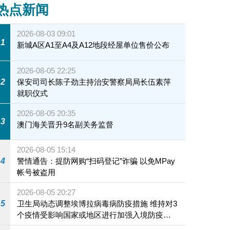
热点新闻
2026-08-03 09:01
1
新城A区A1至A4及A12地段经屋单位售价公布
2026-08-05 22:25
2
保安司司长陈子劲主持治安警察局局长伍素萍
就职仪式
2026-08-05 20:35
3
澳门海关晋升9名副关务监督
2026-08-05 15:14
4
警情通告：提防网购“扫码登记”诈骗 以免MPay
帐号被盗用
2026-08-05 20:27
5
卫生局动态调整埃博拉病毒病防疫措施 维持对3
个疫情受影响国家或地区进行加强入境防疫措
施