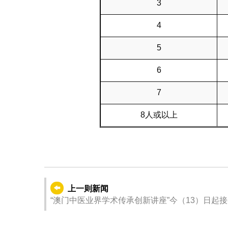
3
4
5
6
7
8人或以上
上一则新闻
“澳门中医业界学术传承创新讲座”今（13）日起