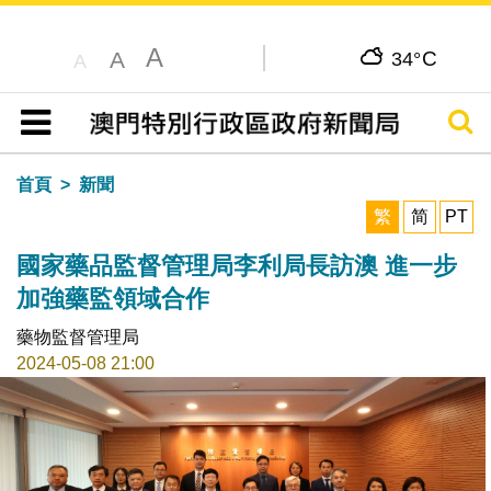
A
C
A
34°
A
搜尋
目錄
首頁
新聞
繁
简
PT
國家藥品監督管理局李利局長訪澳 進一步
加強藥監領域合作
藥物監督管理局
2024-05-08 21:00