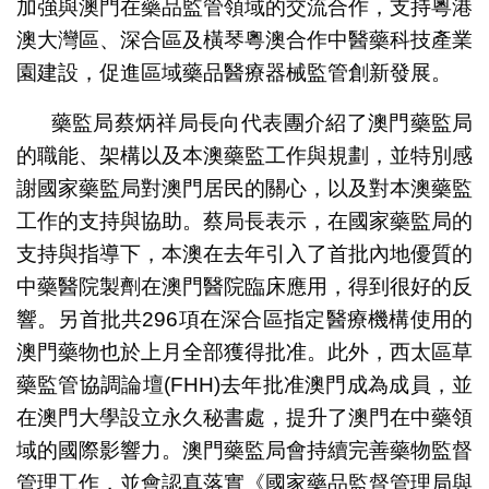
加強與澳門在藥品監管領域的交流合作，支持粵港
澳大灣區、深合區及橫琴粵澳合作中醫藥科技產業
園建設，促進區域藥品醫療器械監管創新發展。
藥監局蔡炳祥局長向代表團介紹了澳門藥監局
的職能、架構以及本澳藥監工作與規劃，並特別感
謝國家藥監局對澳門居民的關心，以及對本澳藥監
工作的支持與協助。蔡局長表示，在國家藥監局的
支持與指導下，本澳在去年引入了首批內地優質的
中藥醫院製劑在澳門醫院臨床應用，得到很好的反
響。另首批共296項在深合區指定醫療機構使用的
澳門藥物也於上月全部獲得批准。此外，西太區草
藥監管協調論壇(FHH)去年批准澳門成為成員，並
在澳門大學設立永久秘書處，提升了澳門在中藥領
域的國際影響力。澳門藥監局會持續完善藥物監督
管理工作，並會認真落實《國家藥品監督管理局與