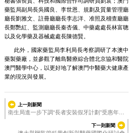
秘書張長賀、科技和國際合作司調研員劉袁；澳門
藥監局副局長吳國良、李世恩、規劃及質量管理廳
廳長劉雅文、註冊廳廳長李志洋、准照及稽查廳廳
長鄭艷紅、監測廳廳長秦杏儀、中藥處處長林富聰
以及化學藥及器械處處長陳德賢。
此外，國家藥監局李利局長考察調研了本澳中
藥製藥廠，並參觀了離島醫療綜合體北京協和醫院
澳門醫學中心，以更好地了解澳門中醫藥大健康產
業的現況與發展。
上一則新聞
衛生局進一步下調“長者安裝假牙計劃”受惠年齡
至65歲或以上
下一則新聞