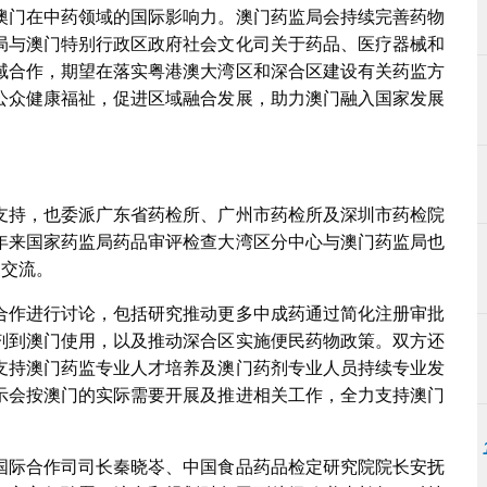
澳门在中药领域的国际影响力。澳门药监局会持续完善药物
局与澳门特别行政区政府社会文化司关于药品、医疗器械和
域合作，期望在落实粤港澳大湾区和深合区建设有关药监方
公众健康福祉，促进区域融合发展，助力澳门融入国家发展
支持，也委派广东省药检所、广州市药检所及深圳市药检院
年来国家药监局药品审评检查大湾区分中心与澳门药监局也
的交流。
合作进行讨论，包括研究推动更多中成药通过简化注册审批
剂到澳门使用，以及推动深合区实施便民药物政策。双方还
支持澳门药监专业人才培养及澳门药剂专业人员持续专业发
示会按澳门的实际需要开展及推进相关工作，全力支持澳门
国际合作司司长秦晓岺、中国食品药品检定研究院院长安抚