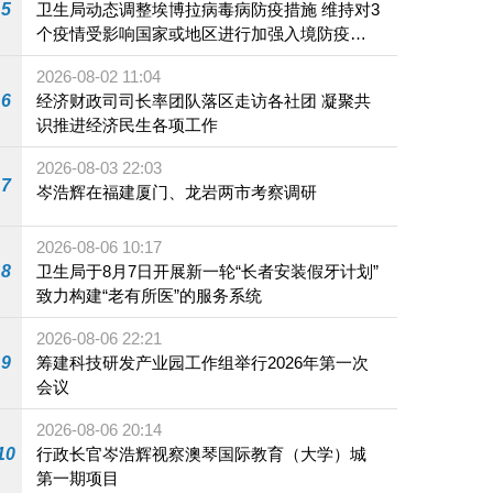
5
卫生局动态调整埃博拉病毒病防疫措施 维持对3
个疫情受影响国家或地区进行加强入境防疫措
施
2026-08-02 11:04
6
经济财政司司长率团队落区走访各社团 凝聚共
识推进经济民生各项工作
2026-08-03 22:03
7
岑浩辉在福建厦门、龙岩两市考察调研
2026-08-06 10:17
8
卫生局于8月7日开展新一轮“长者安装假牙计划”
致力构建“老有所医”的服务系统
2026-08-06 22:21
9
筹建科技研发产业园工作组举行2026年第一次
会议
2026-08-06 20:14
10
行政长官岑浩辉视察澳琴国际教育（大学）城
第一期项目