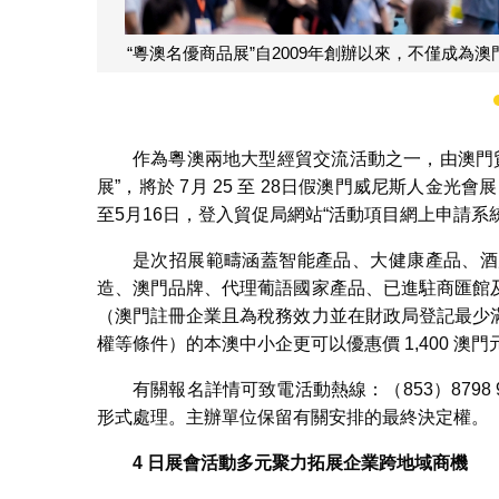
會項目之一
“粵澳名優商品展”自2009年創辦以來，不僅成
作為粵澳兩地大型經貿交流活動之一，由澳門貿
展”，將於 7月 25 至 28日假澳門威尼斯人金
至5月16日，登入貿促局網站“活動項目網上申請系統
是次招展範疇涵蓋智能產品、大健康產品、酒
造、澳門品牌、代理葡語國家產品、已進駐商匯館
（澳門註冊企業且為稅務效力並在財政局登記最少
權等條件）的本澳中小企更可以優惠價 1,400 澳門
有關報名詳情可致電活動熱線：（853）8798
形式處理。主辦單位保留有關安排的最終決定權。
4
日展會活動多元聚力拓展企業跨地域商機