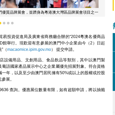
為澳門優質品牌展會，並躋身為粵港澳大灣區品牌展會項目之一
1
2
3
4
易投資促進局及廣東省商務廳合辦的“2024粵澳名優商品
光會展D館舉行。現歡迎有意參展的澳門中小企業由今（2）日起
”（
macaomice.ipim.gov.mo
） 提交申請。
店設備用品、文創用品、食品飲品等類別，其中以澳門製
及葡語國家產品展示中心之企業屬優先招展對象。符合資格
滿一年，以及至少由澳門居民擁有50%或以上的股權或控股
元參展。
 9636 查詢。優惠展位數量有限，如有超額申請，將以抽籤