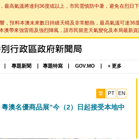
高氣溫將達到36度或以上，市民需慎防中暑，避免在烈日下進行戶
響，預料本澳未來數日持續天晴及非常酷熱，最高氣溫可達36
帶來強雷雨及強烈陣風，請市民留意天氣變化及本局最新資訊。(於 2
專題新聞
專題特寫
GOV.MO
+ 更多
繁
PT
EN
24 粵澳名優商品展”今（2）日起接受本地中