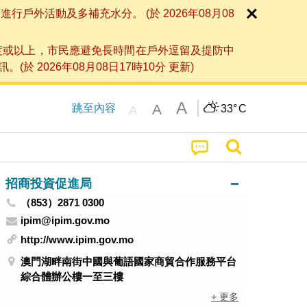
外活動及多補充水分。 (於 2026年08月08
度或以上，市民應避免長時間在戶外逗留及提防中
026年08月08日17時10分 更新)
A
A
跳至內容
33°
C
A
招商投資促進局
（853）2871 0300
ipim@ipim.gov.mo
http://www.ipim.gov.mo
澳門湖畔南街中國與葡語國家商貿合作服務平台
綜合體辦公樓一至三樓
+ 更多