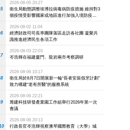
2026-08-05 20:27
5
衛生局動態調整埃博拉病毒病防疫措施 維持對3
個疫情受影響國家或地區進行加強入境防疫措
施
2026-08-02 11:04
6
經濟財政司司長率團隊落區走訪各社團 凝聚共
識推進經濟民生各項工作
2026-08-03 22:03
7
岑浩輝在福建廈門、龍岩兩市考察調研
2026-08-06 10:17
8
衛生局於8月7日開展新一輪“長者安裝假牙計劃”
致力構建“老有所醫”的服務系統
2026-08-06 22:21
9
籌建科技研發產業園工作組舉行2026年第一次
會議
2026-08-06 20:13
10
行政長官岑浩輝視察澳琴國際教育（大學）城