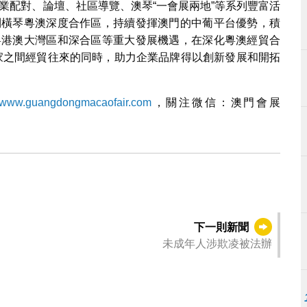
、商業配對、論壇、社區導覽、澳琴“一會展兩地”等系列豐富活
展到橫琴粵澳深度合作區，持續發揮澳門的中葡平台優勢，積
合粵港澳大灣區和深合區等重大發展機遇，在深化粵澳經貿合
國家之間經貿往來的同時，助力企業品牌得以創新發展和開拓
www.guangdongmacaofair.com
，關注微信：澳門會展
下一則新聞
未成年人涉欺凌被法辦