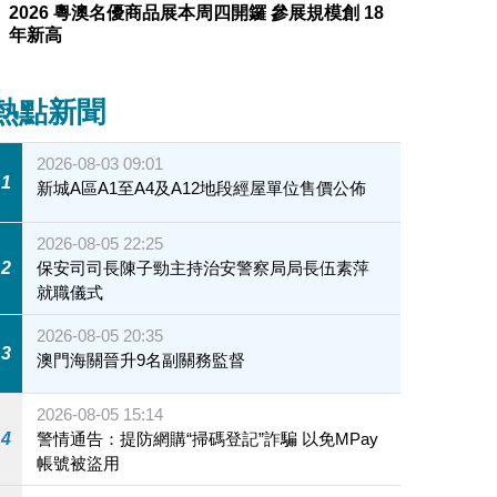
2026 粵澳名優商品展本周四開鑼 參展規模創 18
年新高
熱點新聞
2026-08-03 09:01
1
新城A區A1至A4及A12地段經屋單位售價公佈
2026-08-05 22:25
2
保安司司長陳子勁主持治安警察局局長伍素萍
就職儀式
2026-08-05 20:35
3
澳門海關晉升9名副關務監督
2026-08-05 15:14
4
警情通告：提防網購“掃碼登記”詐騙 以免MPay
帳號被盜用