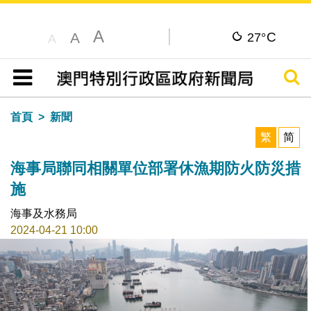
A
C
A
27°
A
搜尋
目錄
首頁
新聞
繁
简
海事局聯同相關單位部署休漁期防火防災措
施
海事及水務局
2024-04-21 10:00