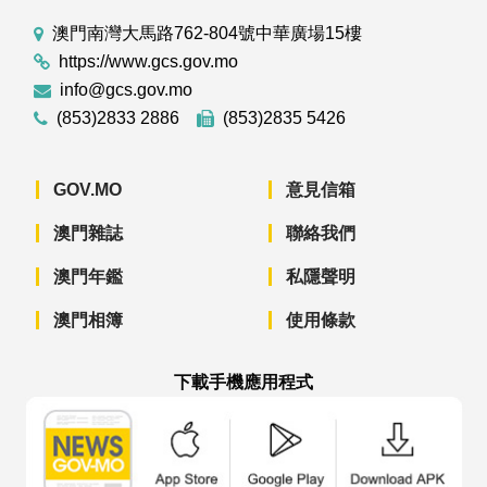
澳門南灣大馬路762-804號中華廣場15樓
https://www.gcs.gov.mo
info@gcs.gov.mo
(853)2833 2886
(853)2835 5426
GOV.MO
意見信箱
澳門雜誌
聯絡我們
澳門年鑑
私隱聲明
澳門相簿
使用條款
下載手機應用程式
澳門政府新聞 APP - App Store 下載
澳門政府新聞 APP - Googl
澳門政府新聞 