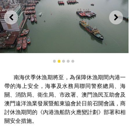
上一則
下一
籲漁民遵守規則及派員留守船上
1
2
3
4
5
南海伏季休漁期將至，為保障休漁期間內港一
帶的海上安全，海事及水務局聯同警察總局、海
關、消防局、衛生局、市政署、澳門漁民互助會及
澳門遠洋漁業發展暨船東協會於日前召開會議，商
討休漁期間的《內港漁船防火應變計劃》部署和相
關安全措施。