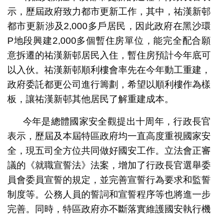
示，歷屆政府致力都市更新工作，其中，祐漢新邨
都市更新涉及2,000多戶居民，因此政府在黑沙環
P地段興建2,000多個暫住房單位，能完全配合願
意拆遷的祐漢新邨居民入住，暫住房預計今年底可
以入伙。祐漢新邨順利樓會率先在今年動工重建，
政府委託都更公司進行籌劃，希望以順利樓作為樣
板，讓祐漢新邨其他居民了解重建成本。
今年是總體國家安全觀提出十周年，行政長官
表示，歷屆及本屆特區政府均一直高度重視國家安
全，現五司全方位共同做好國安工作。立法會正審
議的《就職宣誓法》法案，增加了行政長官選舉委
員會委員宣誓的規定，並完善宣誓行為要求和監誓
制度等。公務人員的誓詞和宣誓程序等也將進一步
完善。同時，特區政府亦不斷落實維護國安執行機