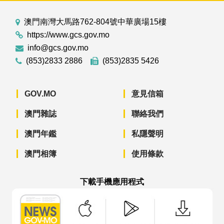
澳門南灣大馬路762-804號中華廣場15樓
https://www.gcs.gov.mo
info@gcs.gov.mo
(853)2833 2886
(853)2835 5426
GOV.MO
意見信箱
澳門雜誌
聯絡我們
澳門年鑑
私隱聲明
澳門相簿
使用條款
下載手機應用程式
澳門政府新聞 APP - App Store 下載
澳門政府新聞 APP - Googl
澳門政府新聞 