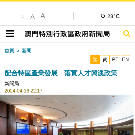
A
C
A
28°
A
搜尋
目錄
首頁
新聞
繁
简
PT
EN
配合特區產業發展 落實人才興澳政策
新聞局
2024-04-16 22:17