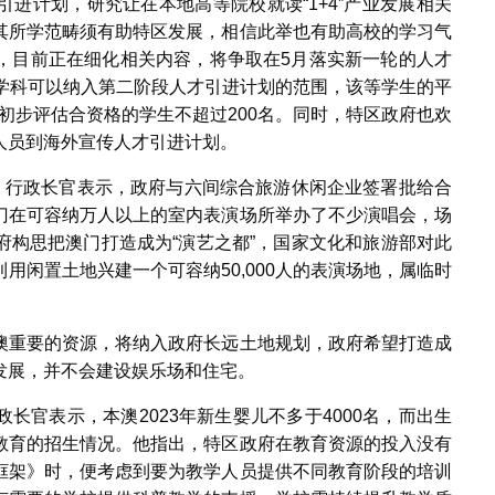
进计划，研究让在本地高等院校就读“1+4”产业发展相关
其所学范畴须有助特区发展，相信此举也有助高校的学习气
，目前正在细化相关内容，将争取在5月落实新一轮的人才
个学科可以纳入第二阶段人才引进计划的范围，该等学生的平
委初步评估合资格的学生不超过200名。同时，特区政府也欢
人员到海外宣传人才引进计划。
题，行政长官表示，政府与六间综合旅游休闲企业签署批给合
门在可容纳万人以上的室内表演场所举办了不少演唱会，场
府构思把澳门打造成为“演艺之都”，国家文化和旅游部对此
用闲置土地兴建一个可容纳50,000人的表演场地，属临时
澳重要的资源，将纳入政府长远土地规划，政府希望打造成
发展，并不会建设娱乐场和住宅。
长官表示，本澳2023年新生婴儿不多于4000名，而出生
教育的招生情况。他指出，特区政府在教育资源的投入没有
框架》时，便考虑到要为教学人员提供不同教育阶段的培训