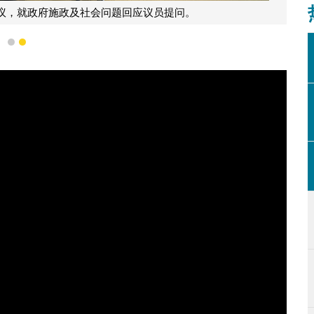
行政长官贺一诚列席立法会全体
1
2