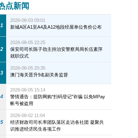
热点新闻
会议，就政府施政及社会问题回应议员提问。
2026-08-03 09:01
1
新城A区A1至A4及A12地段经屋单位售价公布
2026-08-05 22:25
2
保安司司长陈子劲主持治安警察局局长伍素萍
就职仪式
2026-08-05 20:35
3
澳门海关晋升9名副关务监督
2026-08-05 15:14
4
警情通告：提防网购“扫码登记”诈骗 以免MPay
帐号被盗用
2026-08-02 11:04
5
经济财政司司长率团队落区走访各社团 凝聚共
识推进经济民生各项工作