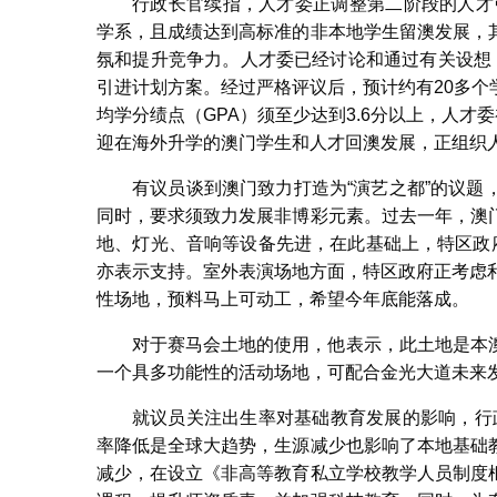
行政长官续指，人才委正调整第二阶段的人才引
学系，且成绩达到高标准的非本地学生留澳发展，
氛和提升竞争力。人才委已经讨论和通过有关设想
引进计划方案。经过严格评议后，预计约有20多
均学分绩点（GPA）须至少达到3.6分以上，人才
迎在海外升学的澳门学生和人才回澳发展，正组织
有议员谈到澳门致力打造为“演艺之都”的议
同时，要求须致力发展非博彩元素。过去一年，澳
地、灯光、音响等设备先进，在此基础上，特区政
亦表示支持。室外表演场地方面，特区政府正考虑利
性场地，预料马上可动工，希望今年底能落成。
对于赛马会土地的使用，他表示，此土地是本
一个具多功能性的活动场地，可配合金光大道未来
就议员关注出生率对基础教育发展的影响，行政
率降低是全球大趋势，生源减少也影响了本地基础
减少，在设立《非高等教育私立学校教学人员制度