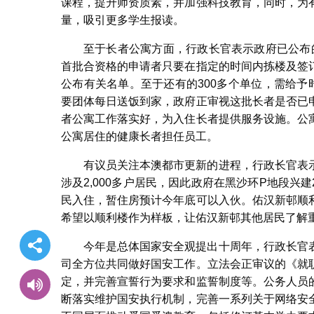
课程，提升师资质素，并加强科技教育，同时，为
量，吸引更多学生报读。
至于长者公寓方面，行政长官表示政府已公布的
首批合资格的申请者只要在指定的时间内拣楼及签
公布有关名单。至于还有的300多个单位，需给予
要团体每日送饭到家，政府正审视这批长者是否已
者公寓工作落实好，为入住长者提供服务设施。公
公寓居住的健康长者担任员工。
有议员关注本澳都市更新的进程，行政长官表
涉及2,000多户居民，因此政府在黑沙环P地段兴
民入住，暂住房预计今年底可以入伙。佑汉新邨顺
希望以顺利楼作为样板，让佑汉新邨其他居民了解
今年是总体国家安全观提出十周年，行政长官
司全方位共同做好国安工作。立法会正审议的《就
定，并完善宣誓行为要求和监誓制度等。公务人员
断落实维护国安执行机制，完善一系列关于网络安