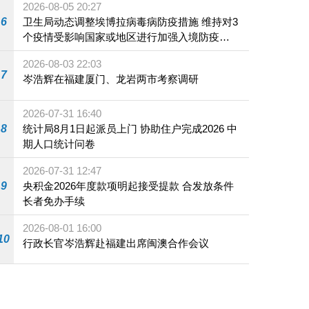
2026-08-05 20:27
6
卫生局动态调整埃博拉病毒病防疫措施 维持对3
个疫情受影响国家或地区进行加强入境防疫措
施
2026-08-03 22:03
7
岑浩辉在福建厦门、龙岩两市考察调研
2026-07-31 16:40
8
统计局8月1日起派员上门 协助住户完成2026 中
期人口统计问卷
2026-07-31 12:47
9
央积金2026年度款项明起接受提款 合发放条件
长者免办手续
2026-08-01 16:00
10
行政长官岑浩辉赴福建出席闽澳合作会议