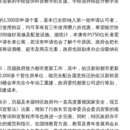
有需要的学校提供科普教学的支援。学校需持续提升教学质
1,500宗申请个案，基本已全部纳入第一批申请认可者，
订使用协议，均可享有首三年使用费八折优惠，希望能尽快
时间做好装修及配套设施。据统计，本澳有约750位长者需
申请长者公寓，若没有申请也会了解个中原因。政府会把长
寓将设酒楼、超市及商店元素，政府也鼓励承办企业吸纳在
示，历届政府致力都市更新工作，其中，佑汉新邨都市更新
建2,000多个暂住房单位，能完全配合愿意拆迁的佑汉新邨居
利楼会率先在今年动工重建，政府委托都更公司进行筹划，
重建成本。
表示，历届及本届特区政府均一直高度重视国家安全，现五
职宣誓法》法案，增加了行政长官选举委员会委员宣誓的规
的誓词和宣誓程序等也将进一步完善。同时，特区政府亦不
全的规范和指引。在国情教育方面，教育及青年发展局会从