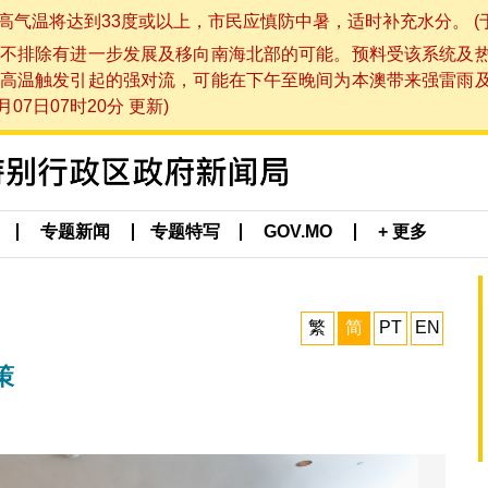
将达到33度或以上，市民应慎防中暑，适时补充水分。 (于 202
不排除有进一步发展及移向南海北部的可能。预料受该系统及
高温触发引起的强对流，可能在下午至晚间为本澳带来强雷雨
07日07时20分 更新)
专题新闻
专题特写
GOV.MO
+ 更多
繁
简
PT
EN
策