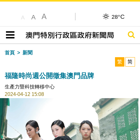
A
C
A
28°
A
搜尋
目錄
首頁
新聞
繁
简
福隆時尚週公開徵集澳門品牌
生產力暨科技轉移中心
2024-04-12 15:08