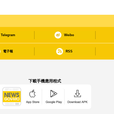
Telegram
Weibo
電子報
RSS
下載手機應用程式
澳門政府新聞 APP - App Store 下載
澳門政府新聞 APP - Google Pla
澳門政府新聞 APP -