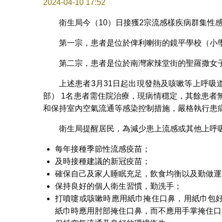
2024-04-10 17:52
衛生局今（10）日接獲2宗流感樣疾病群集性
第一宗，患者是位於俾利喇街的鏡平學校（小學
第二宗，患者是位於南灣家辣堂街的聖羅撒女
上述患者3月31日起出現發熱及咳嗽等上呼
部） 1名患者需住院治療，現病情穩定，其餘患
和保持室內空氣流通等感染控制措施，嚴格執行患
衛生局提醒居民，為減少患上流感或其他上呼
每年接種季節性流感疫苗；
及時接種建議的新冠疫苗；
確保自己及家人睡眠充足，飲食均衡以及勤做運
保持良好的個人衛生習慣，勤洗手；
打噴嚏或咳嗽時應用紙巾掩住口鼻，用紙巾包
紙巾時應用肘部掩住口鼻，而不應用手掌掩住口