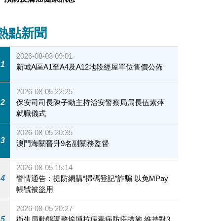
熱點新聞
2026-08-03 09:01
1
新城A區A1至A4及A12地段經屋單位售價公佈
2026-08-05 22:25
2
保安司司長陳子勁主持治安警察局局長伍素萍
就職儀式
2026-08-05 20:35
3
澳門海關晉升9名副關務監督
2026-08-05 15:14
4
警情通告：提防網購“掃碼登記”詐騙 以免MPay
帳號被盜用
2026-08-05 20:27
5
衛生局動態調整埃博拉病毒病防疫措施 維持對3