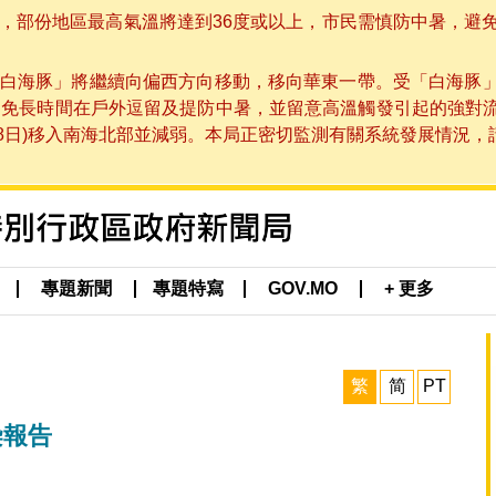
部份地區最高氣溫將達到36度或以上，市民需慎防中暑，避免在烈
白海豚」將繼續向偏西方向移動，移向華東一帶。受「白海豚
避免長時間在戶外逗留及提防中暑，並留意高溫觸發引起的強對
8日)移入南海北部並減弱。本局正密切監測有關系統發展情況，請市
專題新聞
專題特寫
GOV.MO
+ 更多
繁
简
PT
染報告