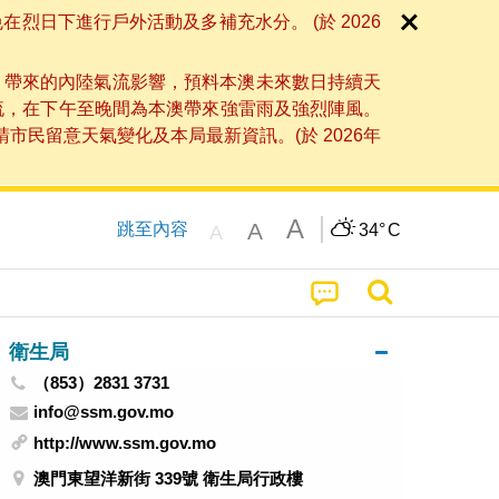
日下進行戶外活動及多補充水分。 (於 2026
」帶來的內陸氣流影響，預料本澳未來數日持續天
流，在下午至晚間為本澳帶來強雷雨及強烈陣風。
民留意天氣變化及本局最新資訊。(於 2026年
A
A
跳至內容
34°
C
A
衛生局
（853）2831 3731
info@ssm.gov.mo
http://www.ssm.gov.mo
澳門東望洋新街 339號 衛生局行政樓