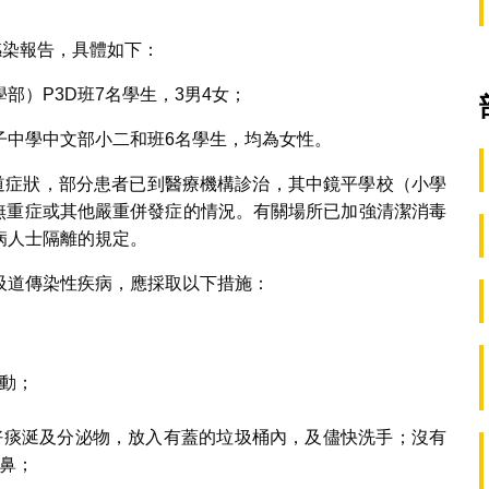
感染報告，具體如下：
部）P3D班7名學生，3男4女；
子中學中文部小二和班6名學生，均為女性。
吸道症狀，部分患者已到醫療機構診治，其中鏡平學校（小學
者無重症或其他嚴重併發症的情況。有關場所已加強清潔消毒
病人士隔離的規定。
吸道傳染性疾病，應採取以下措施：
動；
好痰涎及分泌物，放入有蓋的垃圾桶內，及儘快洗手；沒有
鼻；