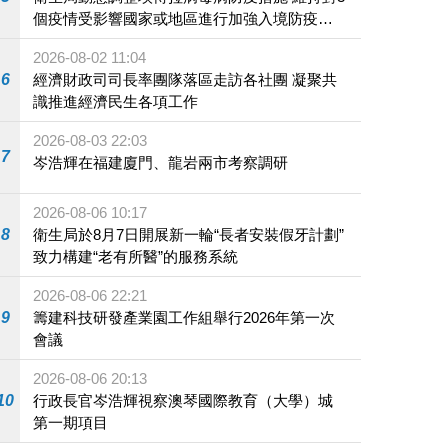
個疫情受影響國家或地區進行加強入境防疫措
施
2026-08-02 11:04
6
經濟財政司司長率團隊落區走訪各社團 凝聚共
識推進經濟民生各項工作
2026-08-03 22:03
7
岑浩輝在福建廈門、龍岩兩市考察調研
2026-08-06 10:17
8
衛生局於8月7日開展新一輪“長者安裝假牙計劃”
致力構建“老有所醫”的服務系統
2026-08-06 22:21
9
籌建科技研發產業園工作組舉行2026年第一次
會議
2026-08-06 20:13
10
行政長官岑浩輝視察澳琴國際教育（大學）城
第一期項目