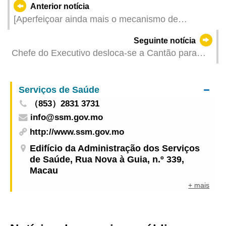
Anterior notícia
[Aperfeiçoar ainda mais o mecanismo de
captação conjunta de negócios entre Macau e
Seguinte notícia
Hengqin] O mecanismo de “reuniões técnicas
Chefe do Executivo desloca-se a Cantão para
antes do processo de investimento” na Zona de
assistir à cerimónia de criação da comissão
Cooperação Aprofundada dá a conhecer aos
organizadora dos 15os Jogos Nacionais, dos
investidores os procedimentos para a gestão de
Serviços de Saúde
12os Jogos Nacionais para Deficientes e dos 9os
negócio antes do seu estabelecimento em
（853）2831 3731
Jogos Olímpicos Especiais da China
Hengqin
info@ssm.gov.mo
http://www.ssm.gov.mo
Edifício da Administração dos Serviços
de Saúde, Rua Nova à Guia, n.º 339,
Macau
+ mais