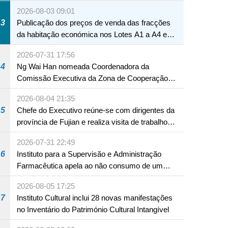
Macau
2026-08-03 09:01
3
Publicação dos preços de venda das fracções
da habitação económica nos Lotes A1 a A4 e
A12 da Zona A dos Novos Aterros
2026-07-31 17:56
4
Ng Wai Han nomeada Coordenadora da
Comissão Executiva da Zona de Cooperação
Aprofundada entre Guangdong e Macau em
2026-08-04 21:35
Hengqin
5
Chefe do Executivo reúne-se com dirigentes da
província de Fujian e realiza visita de trabalho
em Fuzhou
2026-07-31 22:49
6
Instituto para a Supervisão e Administração
Farmacêutica apela ao não consumo de um
produto com substâncias medicamentosas
2026-08-05 17:25
ocidentais
7
Instituto Cultural inclui 28 novas manifestações
no Inventário do Património Cultural Intangível