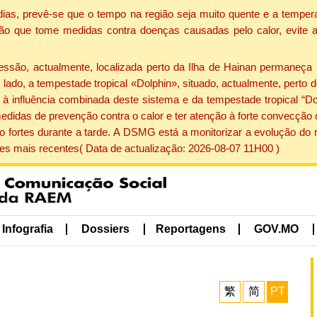
dias, prevê-se que o tempo na região seja muito quente e a tempe
ão que tome medidas contra doenças causadas pelo calor, evite ac
ão, actualmente, localizada perto da Ilha de Hainan permaneça 
lado, a tempestade tropical «Dolphin», situado, actualmente, perto 
à influência combinada deste sistema e da tempestade tropical “Do
edidas de prevenção contra o calor e ter atenção à forte convecçã
o fortes durante a tarde. A DSMG está a monitorizar a evolução do r
s mais recentes( Data de actualização: 2026-08-07 11H00 )
Infografia
Dossiers
Reportagens
GOV.MO
繁
简
PT