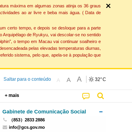
ratura máxima em algumas zonas atinja os 36 graus
tividades ao ar livre e beba mais água. ( Data de
um certo tempo, e depois se desloque para a parte
do Arquipélago de Ryukyu, vai descolar-se no sentido
lphin”, o tempo em Macau vai continuar soalheiro e
o desencadeada pelas elevadas temperaturas diurnas,
eferido sistema, pelo que, apela-se à população que
A
A
Saltar para o conteúdo
32°
C
A
+ mais
Gabinete de Comunicação Social
（853）2833 2886
info@gcs.gov.mo