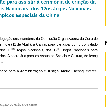
o para assistir à cerimónia de criação da
s Nacionais, dos 12os Jogos Nacionais
mpicos Especiais da China
 delegação dos membros da Comissão Organizadora da Zona de
 hoje (11 de Abril ), a Cantão para participar como convidado
os
os
 dos 15
Jogos Nacionais, dos 12
Jogos Nacionais para
na. A secretária para os Assuntos Sociais e Cultura, Ao Ieong
ita.
tário para a Administração e Justiça, André Cheong, exerce,
ecção colectiva de gripe