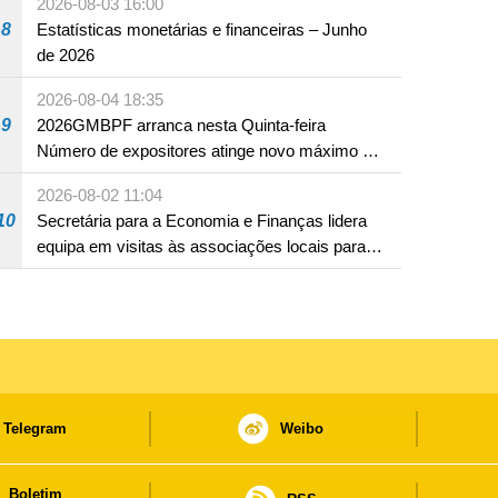
2026-08-03 16:00
8
Estatísticas monetárias e financeiras – Junho
de 2026
2026-08-04 18:35
9
2026GMBPF arranca nesta Quinta-feira
Número de expositores atinge novo máximo em
18 anos
2026-08-02 11:04
10
Secretária para a Economia e Finanças lidera
equipa em visitas às associações locais para
consolidar consensos e promover os trabalhos
nas áreas económica e social
Telegram
Weibo
Boletim