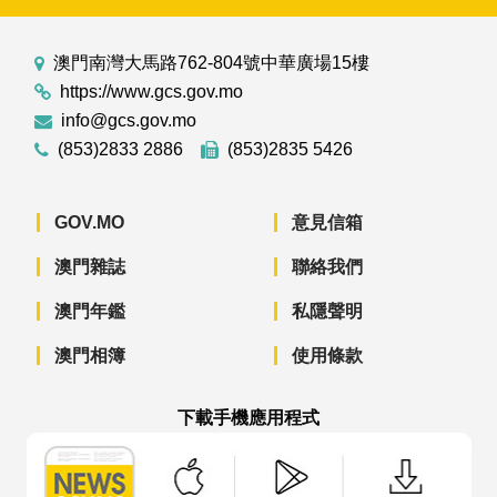
澳門南灣大馬路762-804號中華廣場15樓
https://www.gcs.gov.mo
info@gcs.gov.mo
(853)2833 2886
(853)2835 5426
GOV.MO
意見信箱
澳門雜誌
聯絡我們
澳門年鑑
私隱聲明
澳門相簿
使用條款
下載手機應用程式
澳門政府新聞 APP - App Store 下載
澳門政府新聞 APP - Googl
澳門政府新聞 