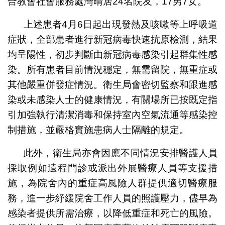
合教會社會服務處灣晴居24名院友，17男7女。
上述患者4月6日起出現發熱及咳嗽等上呼吸道
症狀，全部患者進行新冠病毒快速抗原檢測，結果
均呈陽性，初步判斷由新冠病毒感染引起群集性感
染。所有患者目前情況穩定，無需留院，無重症或
其他嚴重併發症情況。衛生局會密切監察和跟進感
染或未感染人士的健康情況，有關場所已按既定指
引加強執行清潔消毒和保持室內空氣流通等感染控
制措施，並嚴格實施患病人士隔離的規定。
此外，衛生局亦會因應不同情況安排醫護人員
採取例如遠程門診或派出外展醫療人員等支援措
施，為院舍內的重症高風險人群提供適切醫療服
務，進一步紓緩院舍工作人員的照護壓力，儘早為
感染者提供所需治療，以降低重症和死亡的風險。