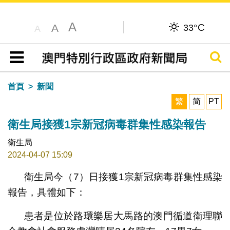
A
C
A
33°
A
搜尋
目錄
首頁
新聞
繁
简
PT
衛生局接獲1宗新冠病毒群集性感染報告
衛生局
2024-04-07 15:09
衛生局今（7）日接獲1宗新冠病毒群集性感染
報告，具體如下：
患者是位於路環樂居大馬路的澳門循道衛理聯