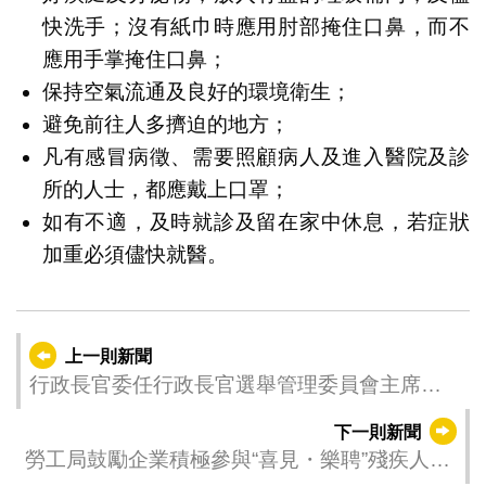
快洗手；沒有紙巾時應用肘部掩住口鼻，而不
應用手掌掩住口鼻；
保持空氣流通及良好的環境衛生；
避免前往人多擠迫的地方；
凡有感冒病徵、需要照顧病人及進入醫院及診
所的人士，都應戴上口罩；
如有不適，及時就診及留在家中休息，若症狀
加重必須儘快就醫。
上一則新聞
行政長官委任行政長官選舉管理委員會主席及
委員
下一則新聞
勞工局鼓勵企業積極參與“喜見・樂聘”殘疾人士