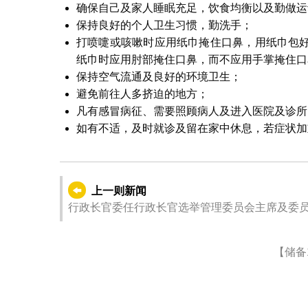
确保自己及家人睡眠充足，饮食均衡以及勤做运
保持良好的个人卫生习惯，勤洗手；
打喷嚏或咳嗽时应用纸巾掩住口鼻，用纸巾包
纸巾时应用肘部掩住口鼻，而不应用手掌掩住口
保持空气流通及良好的环境卫生；
避免前往人多挤迫的地方；
凡有感冒病征、需要照顾病人及进入医院及诊所
如有不适，及时就诊及留在家中休息，若症状加
上一则新闻
行政长官委任行政长官选举管理委员会主席及委
【储备