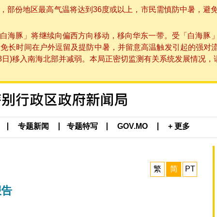
部份地区最高气温将达到36度或以上，市民需慎防中暑，避免在烈
白海豚」将继续向偏西方向移动，移向华东一带。受「白海豚
避免长时间在户外逗留及提防中暑，并留意高温触发引起的强对
8日)移入南海北部并减弱。本局正密切监测有关系统发展情况，请市
专题新闻
专题特写
GOV.MO
+ 更多
繁
简
PT
报告