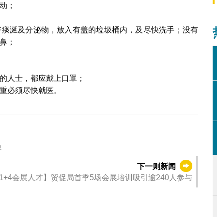
动；
好痰涎及分泌物，放入有盖的垃圾桶内，及尽快洗手；没有
鼻；
的人士，都应戴上口罩；
重必须尽快就医。
员
下一则新闻
1+4会展人才】贸促局首季5场会展培训吸引逾240人参与