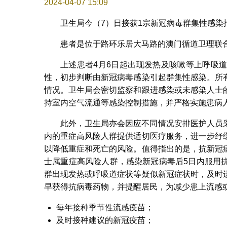
2024-04-07 15:09
卫生局今（7）日接获1宗新冠病毒群集性感染
患者是位于路环乐居大马路的澳门循道卫理联合
上述患者4月6日起出现发热及咳嗽等上呼吸
性，初步判断由新冠病毒感染引起群集性感染。所
情况。卫生局会密切监察和跟进感染或未感染人士
持室内空气流通等感染控制措施，并严格实施患病
此外，卫生局亦会因应不同情况安排医护人员
内的重症高风险人群提供适切医疗服务，进一步纾
以降低重症和死亡的风险。值得指出的是，抗新冠
士属重症高风险人群，感染新冠病毒后5日内服用
群出现发热或呼吸道症状等疑似新冠症状时，及时
早获得抗病毒药物，并提醒居民，为减少患上流感
每年接种季节性流感疫苗；
及时接种建议的新冠疫苗；