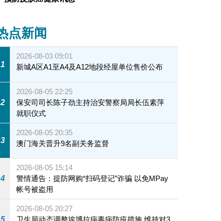
热点新闻
2026-08-03 09:01
1
新城A区A1至A4及A12地段经屋单位售价公布
2026-08-05 22:25
2
保安司司长陈子劲主持治安警察局局长伍素萍
就职仪式
2026-08-05 20:35
3
澳门海关晋升9名副关务监督
2026-08-05 15:14
4
警情通告：提防网购“扫码登记”诈骗 以免MPay
帐号被盗用
2026-08-05 20:27
5
卫生局动态调整埃博拉病毒病防疫措施 维持对3