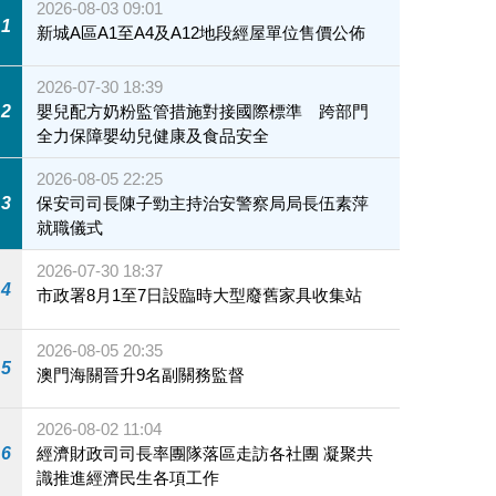
2026-08-03 09:01
1
新城A區A1至A4及A12地段經屋單位售價公佈
2026-07-30 18:39
2
嬰兒配方奶粉監管措施對接國際標準 跨部門
全力保障嬰幼兒健康及食品安全
2026-08-05 22:25
3
保安司司長陳子勁主持治安警察局局長伍素萍
就職儀式
2026-07-30 18:37
4
市政署8月1至7日設臨時大型廢舊家具收集站
2026-08-05 20:35
5
澳門海關晉升9名副關務監督
2026-08-02 11:04
6
經濟財政司司長率團隊落區走訪各社團 凝聚共
識推進經濟民生各項工作