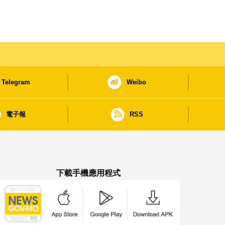
Telegram
Weibo
電子報
RSS
下載手機應用程式
澳門政府新聞 APP - App Store 下載
澳門政府新聞 APP - Google Pla
澳門政府新聞 APP -