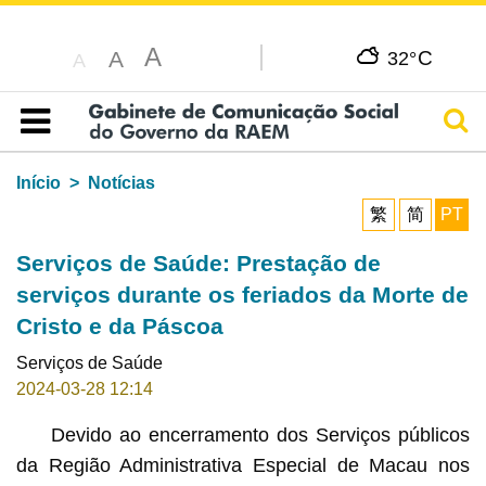
A
C
A
32°
A
Pesq
Índice
Início
Notícias
繁
简
PT
Serviços de Saúde: Prestação de
serviços durante os feriados da Morte de
Cristo e da Páscoa
Serviços de Saúde
2024-03-28 12:14
Devido ao encerramento dos Serviços públicos
da Região Administrativa Especial de Macau nos