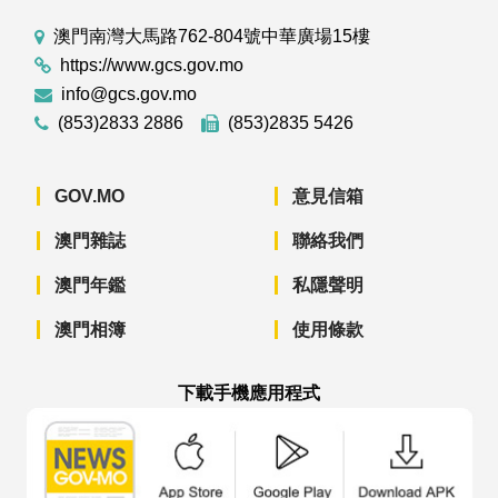
澳門南灣大馬路762-804號中華廣場15樓
https://www.gcs.gov.mo
info@gcs.gov.mo
(853)2833 2886
(853)2835 5426
GOV.MO
意見信箱
澳門雜誌
聯絡我們
澳門年鑑
私隱聲明
澳門相簿
使用條款
下載手機應用程式
澳門政府新聞 APP - App Store 下載
澳門政府新聞 APP - Googl
澳門政府新聞 