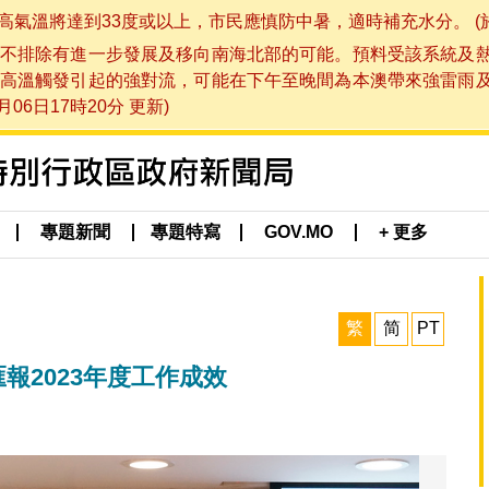
將達到33度或以上，市民應慎防中暑，適時補充水分。 (於 202
不排除有進一步發展及移向南海北部的可能。預料受該系統及
高溫觸發引起的強對流，可能在下午至晚間為本澳帶來強雷雨
06日17時20分 更新)
專題新聞
專題特寫
GOV.MO
+ 更多
繁
简
PT
報2023年度工作成效