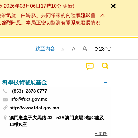
6年08月06日17時10分 更新)
熱帶氣旋「白海豚」共同帶來的內陸氣流影響，本
及強烈陣風。本局正密切監測有關系統發展情況，
A
A
跳至內容
28°
C
A
科學技術發展基金
（853）2878 8777
info@fdct.gov.mo
http://www.fdct.gov.mo
澳門殷皇子大馬路 43 - 53A澳門廣場 8樓C座及
11樓K座
+ 更多