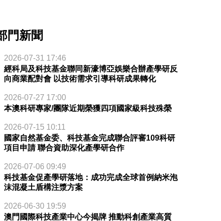
部門新聞
2026-07-31 17:46
經科局及科技基金聯同新濠博亞娛樂合辦產學研反
向商業配對會 以技術需求引導科研成果轉化
2026-07-27 17:00
本澳科研專家/團隊近期榮獲四項國家級科技殊榮
2026-07-15 10:11
國家自然基金委、科技基金完成聯合評審109科研
項目申請 聯合資助深化產學研合作
2026-07-06 09:49
科技基金促產學研落地：成功完成全球首例納米泡
沫混凝土盾構注漿方案
2026-06-30 19:59
澳門國際科技產業中心今揭牌 推動科創產業高質