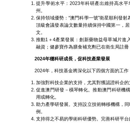
提升學術水平：2023年科研產出維持高水
州。
保持領域優勢：“澳門科學一號”衛星順利發
頂級會議發表論文數量持續保持中國第一，居於領先
文。
推動1＋4產業發展：創新藥物益母草堿片進入
融資；健參寶作為膳食補充劑已在衛生局註冊
2024
年
穩科研成長，促科技產業發展
2024年，科技基金將深化以下四個方面的工作
加強對科技企業的支持，尤其對獲認證科企的
促進澳門研發－橫琴轉化。推動澳門科研機
用或轉化。
助力產學研發展。支持設立技術轉移機構，同
例。
支持得之不易的學術科研優勢。完善科研平台