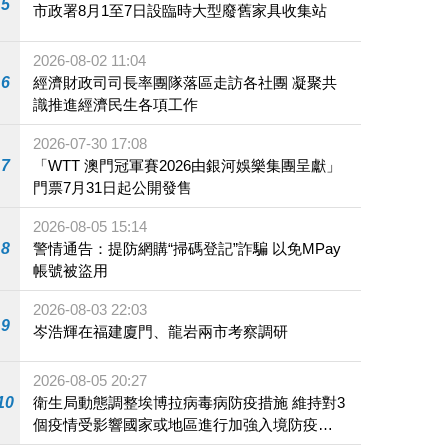
5
市政署8月1至7日設臨時大型廢舊家具收集站
2026-08-02 11:04
6
經濟財政司司長率團隊落區走訪各社團 凝聚共
識推進經濟民生各項工作
2026-07-30 17:08
7
「WTT 澳門冠軍賽2026由銀河娛樂集團呈獻」
門票7月31日起公開發售
2026-08-05 15:14
8
警情通告：提防網購“掃碼登記”詐騙 以免MPay
帳號被盜用
2026-08-03 22:03
9
岑浩輝在福建廈門、龍岩兩市考察調研
2026-08-05 20:27
10
衛生局動態調整埃博拉病毒病防疫措施 維持對3
個疫情受影響國家或地區進行加強入境防疫措
施