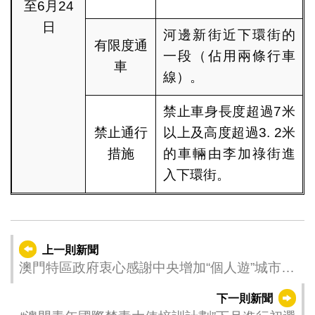
至6月24
日
河邊新街近下環街的
有限度通
一段（佔用兩條行車
車
線）。
禁止車身長度超過7米
禁止通行
以上及高度超過3. 2米
措施
的車輛由李加祿街進
入下環街。
上一則新聞
澳門特區政府衷心感謝中央增加“個人遊”城市安
排
下一則新聞