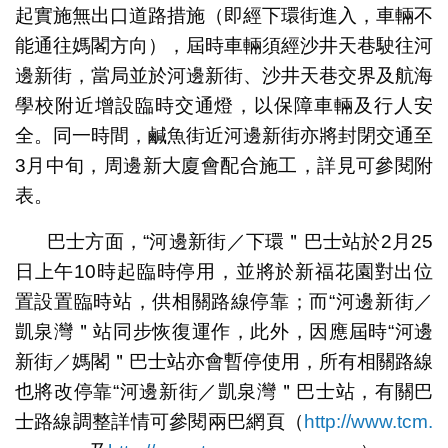
起實施無出口道路措施（即經下環街進入，車輛不
能通往媽閣方向），屆時車輛須經沙井天巷駛往河
邊新街，當局並於河邊新街、沙井天巷交界及航海
學校附近增設臨時交通燈，以保障車輛及行人安
全。同一時間，鹹魚街近河邊新街亦將封閉交通至
3月中旬，周邊新大廈會配合施工，詳見可參閱附
表。
巴士方面，“河邊新街／下環＂巴士站於2月25
日上午10時起臨時停用，並將於新福花園對出位
置設置臨時站，供相關路線停靠；而“河邊新街／
凱泉灣＂站同步恢復運作，此外，因應屆時“河邊
新街／媽閣＂巴士站亦會暫停使用，所有相關路線
也將改停靠“河邊新街／凱泉灣＂巴士站，有關巴
士路線調整詳情可參閱兩巴網頁（
http://www.tcm.