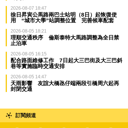
2026-08-07 18:47
徐日昇寅公馬路兩巴士站明（8日）起恢復使
用 “城市大學”站調整位置 完善候車配套
2026-08-05 18:21
理順交通秩序 倫斯泰特大馬路調整為全日禁
止泊車
2026-08-05 16:15
配合路面維修工作 7日起大三巴街及大三巴斜
巷等實施臨時交通安排
2026-08-05 14:47
天雨影響 友誼大橋氹仔端兩段引橋周六起再
封閉交通
訂閱頻道