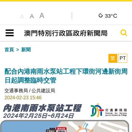
A
C
A
33°
A
搜尋
目錄
首頁
新聞
繁
PT
配合內港南雨水泵站工程下環街河邊新街周
日起調整臨時交管
交通事務局 / 公共建設局
2024-02-23 15:46