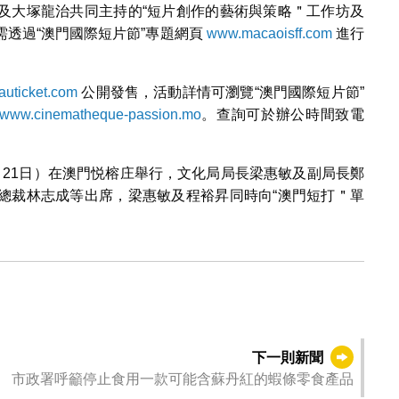
及大塚龍治共同主持的“短片創作的藝術與策略＂工作坊及
透過“澳門國際短片節”專題網頁
www.macaoisff.com
進行
uticket.com
公開發售，活動詳情可瀏覽“澳門國際短片節”
www.cinematheque-passion.mo
。查詢可於辦公時間致電
月21日）在澳門悦榕庄舉行，文化局局長梁惠敏及副局長鄭
總裁林志成等出席，梁惠敏及程裕昇同時向“澳門短打＂單
下一則新聞
市政署呼籲停止食用一款可能含蘇丹紅的蝦條零食產品