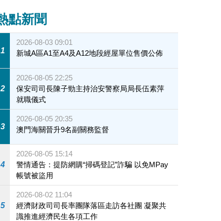
熱點新聞
2026-08-03 09:01
1
新城A區A1至A4及A12地段經屋單位售價公佈
2026-08-05 22:25
2
保安司司長陳子勁主持治安警察局局長伍素萍
就職儀式
2026-08-05 20:35
3
澳門海關晉升9名副關務監督
2026-08-05 15:14
4
警情通告：提防網購“掃碼登記”詐騙 以免MPay
帳號被盜用
2026-08-02 11:04
5
經濟財政司司長率團隊落區走訪各社團 凝聚共
識推進經濟民生各項工作