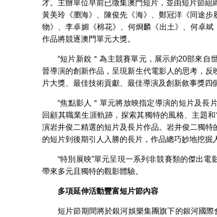
才。主辦單位早前已徵集澳門短片，並由短片節組
黃美玲《瀏海》、陳俊先《海》、鄭冠洋《同途步
物》、李卓媚《棉花》、何烱麟《出土》、何卓斌《
作品將競逐澳門單元大獎。
“短片新銳＂為主競賽單元，展示約20部來
晉導演的創新作品，呈現新生代電影人的思考，反
片大獎、最佳技術貢獻、最佳導演及創新敘事獎四
“焦點影人＂單元將放映指定導演的短片及長
回顧其職業生涯軌跡，探索其獨特的風格、主題和
演岩井俊二精選的短片及長片作品。岩井俊二獨特
的短片到後期引人入勝的長片，作品總巧妙地挖掘
“特別展映”單元呈現一系列非競賽類的傑出
帶來多元且獨特的觀影體驗。
多項延伸活動豐富短片節內容
短片節期間將於銀河娛樂集團旗下的銀河國際