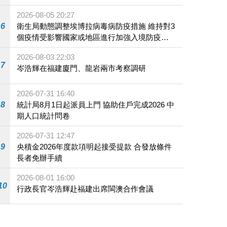
2026-08-05 20:27
6
衛生局動態調整埃博拉病毒病防疫措施 維持對3
個疫情受影響國家或地區進行加強入境防疫措
施
2026-08-03 22:03
7
岑浩輝在福建廈門、龍岩兩市考察調研
2026-07-31 16:40
8
統計局8月1日起派員上門 協助住戶完成2026 中
期人口統計問卷
2026-07-31 12:47
9
央積金2026年度款項明起接受提款 合發放條件
長者免辦手續
2026-08-01 16:00
10
行政長官岑浩輝赴福建出席閩澳合作會議