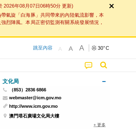
6年08月07日06時50分 更新)
熱帶氣旋「白海豚」共同帶來的內陸氣流影響，本
及強烈陣風。本局正密切監測有關系統發展情況，
A
A
跳至內容
30°
C
A
文化局
（853）2836 6866
webmaster@icm.gov.mo
http://www.icm.gov.mo
澳門塔石廣場文化局大樓
+ 更多