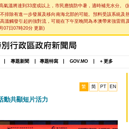
將達到33度或以上，市民應慎防中暑，適時補充水分。 (於 202
不排除有進一步發展及移向南海北部的可能。預料受該系統及
高溫觸發引起的強對流，可能在下午至晚間為本澳帶來強雷雨
07日07時20分 更新)
專題新聞
專題特寫
GOV.MO
+ 更多
繁
简
PT
EN
活動共顯短片活力