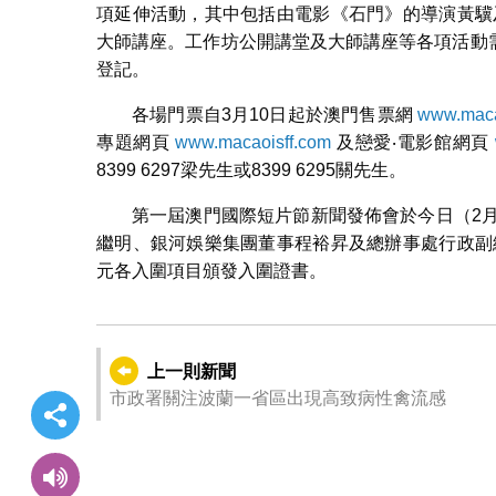
項延伸活動，其中包括由電影《石門》的導演黃驥
大師講座。工作坊公開講堂及大師講座等各項活動需
登記。
各場門票自3月10日起於澳門售票網
www.maca
專題網頁
www.macaoisff.com
及戀愛‧電影館網頁
8399 6297梁先生或8399 6295關先生。
第一屆澳門國際短片節新聞發佈會於今日（2
繼明、銀河娛樂集團董事程裕昇及總辦事處行政副
元各入圍項目頒發入圍證書。
上一則新聞
市政署關注波蘭一省區出現高致病性禽流感