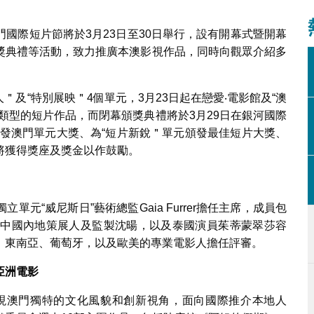
1
2
國際短片節新聞發佈會
國際短片節將於3月23日至30日舉行，設有開幕式暨開幕
獎典禮等活動，致力推廣本澳影視作品，同時向觀眾介紹多
。
＂及“特別展映＂4個單元，3月23日起在戀愛‧電影館及“澳
類型的短片作品，而閉幕頒獎典禮將於3月29日在銀河國際
頒發澳門單元大獎、為“短片新銳＂單元頒發最佳短片大獎、
將獲得獎座及獎金以作鼓勵。
元“威尼斯日”藝術總監Gaia Furrer擔任主席，成員包
son、中國內地策展人及監製沈暘，以及泰國演員茱蒂蒙翠莎容
中國內地、東南亞、葡萄牙，以及歐美的專業電影人擔任評審。
亞洲電影
現澳門獨特的文化風貌和創新視角，面向國際推介本地人