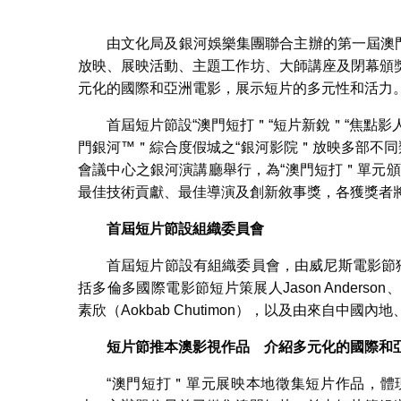
第一屆澳門
由文化局及銀河娛樂集團聯合主辦的第一屆澳門
放映、展映活動、主題工作坊、大師講座及閉幕頒
元化的國際和亞洲電影，展示短片的多元性和活力
首屆短片節設“澳門短打＂“短片新銳＂“焦點影人
門銀河™＂綜合度假城之“銀河影院＂放映多部不同
會議中心之銀河演講廳舉行，為“澳門短打＂單元
最佳技術貢獻、最佳導演及創新敘事獎，各獲獎者
首屆短片節設組織委員會
首屆短片節設有組織委員會，由威尼斯電影節獨立單
括多倫多國際電影節短片策展人Jason Ander
素欣（Aokbab Chutimon），以及由來自
短片節推本澳影視作品 介紹多元化的國際和
“澳門短打＂單元展映本地徵集短片作品，體