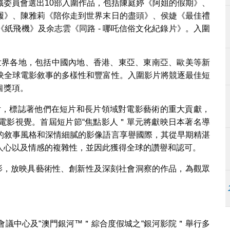
織委員會選出10部入圍作品，包括陳庭婷《阿姐的假期》、
履》、陳雅莉《陪你走到世界末日的盡頭》、侯婕《最佳禮
紙飛機》及余志雲《同路 - 哪吒信俗文化紀錄片》。入圍
自世界各地，包括中國內地、香港、東亞、東南亞、歐美等新
映全球電影敘事的多樣性和豐富性。入圍影片將競逐最佳短
個獎項。
片，標誌著他們在短片和長片領域對電影藝術的重大貢獻，
電影視覺。首屆短片節“焦點影人＂單元將獻映日本著名導
的敘事風格和深情細膩的影像語言享譽國際，其從早期精湛
人心以及情感的複雜性，並因此獲得全球的讚譽和認可。
電影，放映具藝術性、創新性及深刻社會洞察的作品，為觀眾
會議中心及“澳門銀河™＂綜合度假城之“銀河影院＂舉行多