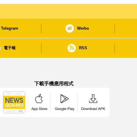
Telegram
Weibo
電子報
RSS
下載手機應用程式
澳門政府新聞 APP - App Store 下載
澳門政府新聞 APP - Google Pla
澳門政府新聞 APP -