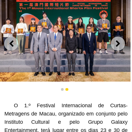
ANTERIOR
SEGU
A conferência de imprensa do 1.º Festival Internacional
1
2
de Curtas-Metragens de Macau
O 1.º Festival Internacional de Curtas-
Metragens de Macau, organizado em conjunto pelo
Instituto Cultural e pelo Grupo Galaxy
Entertainment, terá lugar entre os dias 23 e 30 de