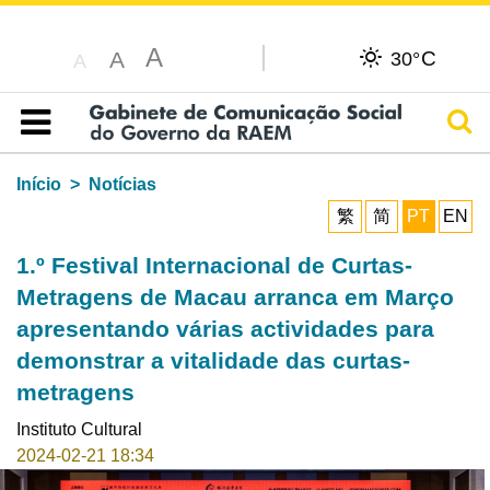
A
C
A
30°
A
Pesq
Índice
Início
Notícias
繁
简
PT
EN
1.º Festival Internacional de Curtas-
Metragens de Macau arranca em Março
apresentando várias actividades para
demonstrar a vitalidade das curtas-
metragens
Instituto Cultural
2024-02-21 18:34