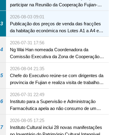
participar na Reunião da Cooperação Fujian-
Macau
2026-08-03 09:01
3
Publicação dos preços de venda das fracções
da habitação económica nos Lotes A1 a A4 e
A12 da Zona A dos Novos Aterros
2026-07-31 17:56
4
Ng Wai Han nomeada Coordenadora da
Comissão Executiva da Zona de Cooperação
Aprofundada entre Guangdong e Macau em
2026-08-04 21:35
Hengqin
5
Chefe do Executivo reúne-se com dirigentes da
província de Fujian e realiza visita de trabalho
em Fuzhou
2026-07-31 22:49
6
Instituto para a Supervisão e Administração
Farmacêutica apela ao não consumo de um
produto com substâncias medicamentosas
2026-08-05 17:25
ocidentais
7
Instituto Cultural inclui 28 novas manifestações
no Inventário do Património Cultural Intangível