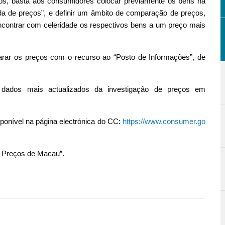
s, basta aos consumidores colocar previamente os bens na
ida de preços”, e definir um âmbito de comparação de preços,
contrar com celeridade os respectivos bens a um preço mais
r os preços com o recurso ao “Posto de Informações”, de
dados mais actualizados da investigação de preços em
ponível na página electrónica do CC:
https://www.consumer.go
e Preços de Macau”.