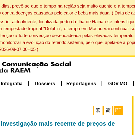
dias, prevê-se que o tempo na região seja muito quente e a temper
 contra doenças causadas pelo calor e beba mais água. ( Data de a
, actualmente, localizada perto da Ilha de Hainan se intensifique
a tempestade tropical “Dolphin”, o tempo em Macau vai continuar so
atenção à forte convecção desencadeada pelas elevadas temperatur
 monitorizar a evolução do referido sistema, pelo que, apela-se à 
 2026-08-07 00H05 )
Infografia
Dossiers
Reportagens
GOV.MO
繁
简
PT
investigação mais recente de preços de