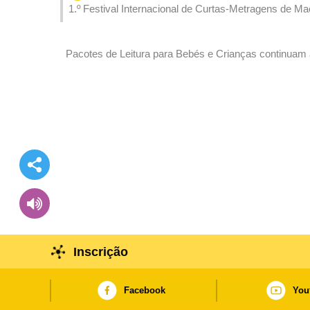
1.º Festival Internacional de Curtas-Metragens de M
demonstrar a vitalidade das curtas-metragens
Pacotes de Leitura para Bebés e Crianças continuam a
da Leitura”
Inscrição
Facebook
You