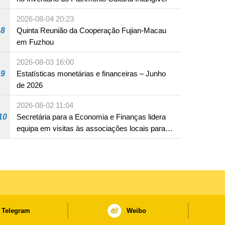
2026-08-04 20:23
8
Quinta Reunião da Cooperação Fujian-Macau
em Fuzhou
2026-08-03 16:00
9
Estatísticas monetárias e financeiras – Junho
de 2026
2026-08-02 11:04
10
Secretária para a Economia e Finanças lidera
equipa em visitas às associações locais para
consolidar consensos e promover os trabalhos
nas áreas económica e social
Telegram
Weibo