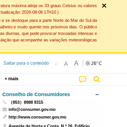
atura máxima atinja os 33 graus Celsius ou valores
ctualização: 2026-08-06 17H10 )
 e se desloque para a parte Norte do Mar do Sul da
alheiro e muito quente nos próximos dias. O público
as diurnas, que pode provocar trovoadas intensas e
população que acompanhe as variações meteorológicas
A
A
Saltar para o conteúdo
26°
C
A
+ mais
Conselho de Consumidores
（853）8988 9315
info@consumer.gov.mo
http://www.consumer.gov.mo
Avenida de Horta e Costa, N.º 26, Edifício