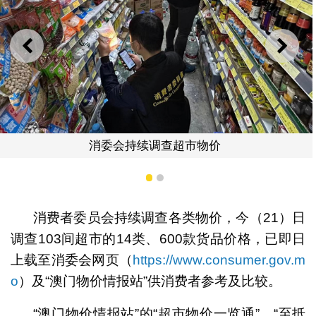
上一则
下一
“澳门物价情
续调查超市物价
1
2
消费者委员会持续调查各类物价，今（21）日
调查103间超市的14类、600款货品价格，已即日
上载至消委会网页（
https://www.consumer.gov.m
o
）及“澳门物价情报站”供消费者参考及比较。
“澳门物价情报站”的“超市物价一览通”、“至抵