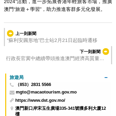
2024”活動，進一步拓展香港年輕旅客市場，推廣
澳門“旅遊＋學習”，助力推進客群多元化發展。
上一則新聞
“蘇利安圓形地”巴士站2月21日起臨時遷移
下一則新聞
行政長官冀中總續帶頭推進澳門經濟高質量發
展
旅遊局
（853）2831 5566
mgto@macaotourism.gov.mo
https://www.dst.gov.mo/
澳門新口岸宋玉生廣場335-341號獲多利大廈12
樓