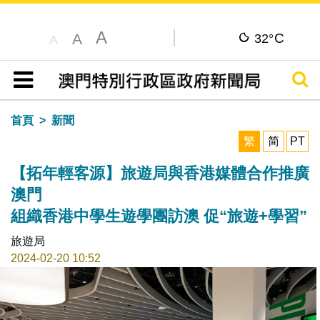
A
C
A
32°
A
搜尋
目錄
首頁
新聞
繁
简
PT
【拓年輕客源】旅遊局與香港媒體合作推廣
澳門
組織香港中學生遊學團訪澳 促“旅遊+學習”
旅遊局
2024-02-20 10:52