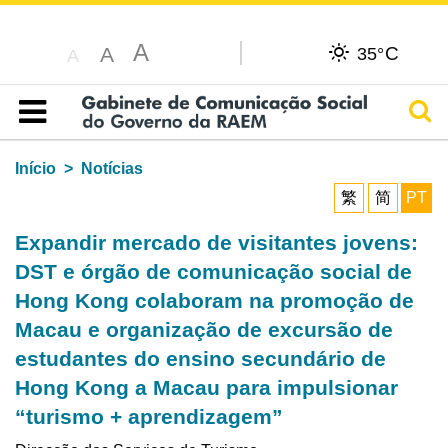
A
C
A
35°
A
Pesq
Índice
Início
Notícias
繁
简
PT
Expandir mercado de visitantes jovens:
DST e órgão de comunicação social de
Hong Kong colaboram na promoção de
Macau e organização de excursão de
estudantes do ensino secundário de
Hong Kong a Macau para impulsionar
“turismo + aprendizagem”