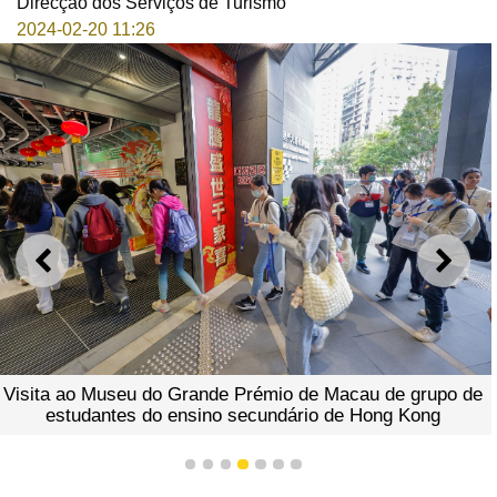
Direcção dos Serviços de Turismo
2024-02-20 11:26
ANTERIOR
SEGU
Visita ao Museu do Grande Prémio de Macau de grupo de
estudantes do ensino secundário de Hong Kong
1
2
3
4
5
6
7