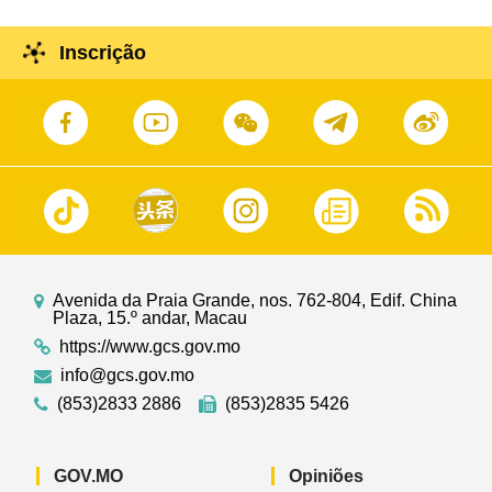
Inscrição
Avenida da Praia Grande, nos. 762-804, Edif. China
Plaza, 15.º andar, Macau
https://www.gcs.gov.mo
info@gcs.gov.mo
(853)2833 2886
(853)2835 5426
GOV.MO
Opiniões