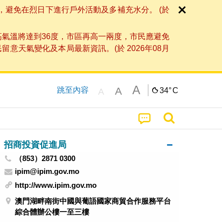
，避免在烈日下進行戶外活動及多補充水分。 (於
高氣溫將達到36度，市區再高一兩度，市民應避免
天氣變化及本局最新資訊。(於 2026年08月
A
A
跳至內容
34°
C
A
招商投資促進局
（853）2871 0300
ipim@ipim.gov.mo
http://www.ipim.gov.mo
澳門湖畔南街中國與葡語國家商貿合作服務平台
綜合體辦公樓一至三樓