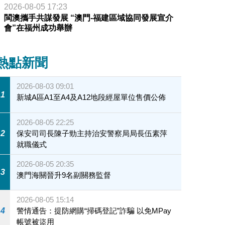
2026-08-05 17:23
閩澳攜手共謀發展 “澳門-福建區域協同發展宣介
會”在福州成功舉辦
熱點新聞
2026-08-03 09:01
1
新城A區A1至A4及A12地段經屋單位售價公佈
2026-08-05 22:25
2
保安司司長陳子勁主持治安警察局局長伍素萍
就職儀式
2026-08-05 20:35
3
澳門海關晉升9名副關務監督
2026-08-05 15:14
4
警情通告：提防網購“掃碼登記”詐騙 以免MPay
帳號被盜用