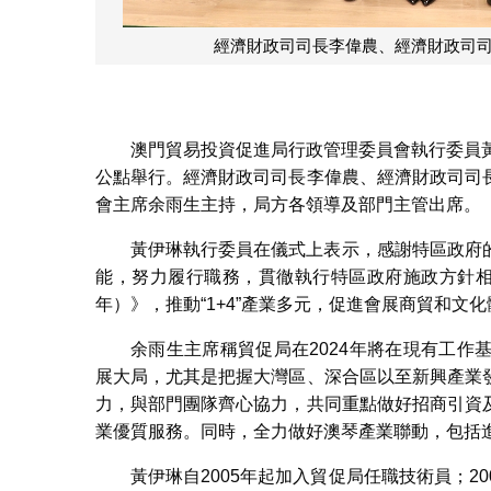
貿促局行政管理委
澳門貿易投資促進局行政管理委員會執行委員
公點舉行。經濟財政司司長李偉農、經濟財政司司
會主席余雨生主持，局方各領導及部門主管出席。
黃伊琳執行委員在儀式上表示，感謝特區政府
能，努力履行職務，貫徹執行特區政府施政方針相關
年）》，推動“1+4”產業多元，促進會展商貿和文
余雨生主席稱貿促局在2024年將在現有工
展大局，尤其是把握大灣區、深合區以至新興產業
力，與部門團隊齊心協力，共同重點做好招商引資
業優質服務。同時，全力做好澳琴產業聯動，包括進
黃伊琳自2005年起加入貿促局任職技術員；20