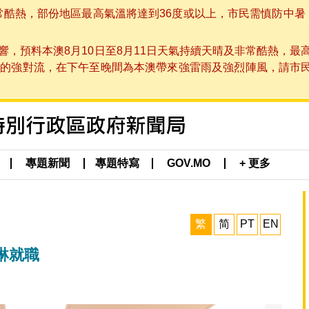
非常酷熱，部份地區最高氣溫將達到36度或以上，市民需慎防中暑
，預料本澳8月10日至8月11日天氣持續天晴及非常酷熱，最
強對流，在下午至晚間為本澳帶來強雷雨及強烈陣風，請市民留意
專題新聞
專題特寫
GOV.MO
+ 更多
繁
简
PT
EN
琳就職