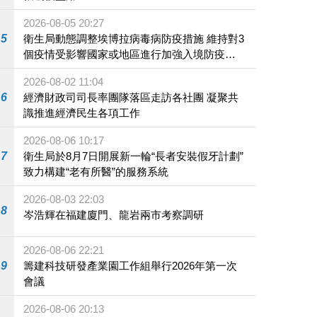
2026-08-05 20:27
5
衛生局動態調整埃博拉病毒病防疫措施 維持對3
個疫情受影響國家或地區進行加強入境防疫措
施
2026-08-02 11:04
6
經濟財政司司長率團隊落區走訪各社團 凝聚共
識推進經濟民生各項工作
2026-08-06 10:17
7
衛生局於8月7日開展新一輪“長者安裝假牙計劃”
致力構建“老有所醫”的服務系統
2026-08-03 22:03
8
岑浩輝在福建廈門、龍岩兩市考察調研
2026-08-06 22:21
9
籌建科技研發產業園工作組舉行2026年第一次
會議
2026-08-06 20:13