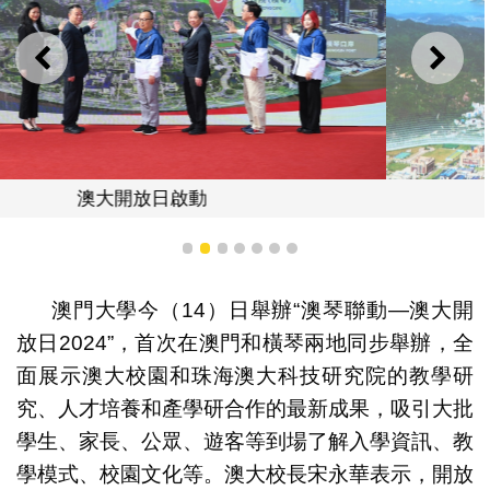
上一則
下一
宋永華
1
2
3
4
5
6
7
澳門大學今（14）日舉辦“澳琴聯動—澳大開
放日2024”，首次在澳門和橫琴兩地同步舉辦，全
面展示澳大校園和珠海澳大科技研究院的教學研
究、人才培養和產學研合作的最新成果，吸引大批
學生、家長、公眾、遊客等到場了解入學資訊、教
學模式、校園文化等。澳大校長宋永華表示，開放