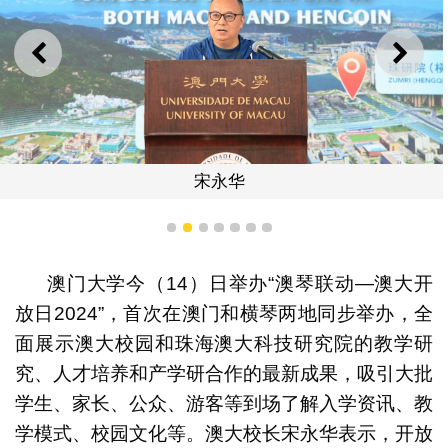
上一则
下一
宋永华
1
2
3
4
5
6
7
澳门大学今（14）日举办“澳琴联动—澳大开
放日2024”，首次在澳门和横琴两地同步举办，全
面展示澳大校园和珠海澳大科技研究院的教学研
究、人才培养和产学研合作的最新成果，吸引大批
学生、家长、公众、游客等到场了解入学资讯、教
学模式、校园文化等。澳大校长宋永华表示，开放