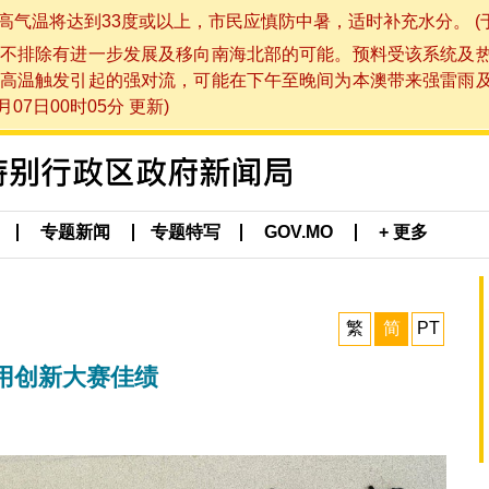
将达到33度或以上，市民应慎防中暑，适时补充水分。 (于 202
不排除有进一步发展及移向南海北部的可能。预料受该系统及
高温触发引起的强对流，可能在下午至晚间为本澳带来强雷雨
07日00时05分 更新)
专题新闻
专题特写
GOV.MO
+ 更多
繁
简
PT
用创新大赛佳绩