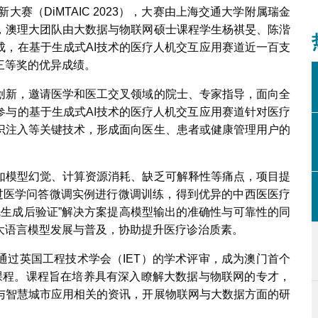
大赛（DiMTAIC 2023），大赛由上海交通大学附属瑞金
，澳理大团队由大数据与物联网硕士课程学生杨祺旻、陈湝
成，在基于生成式AI技术的医疗人机交互应用赛道近一百支
三等奖的优异成绩。
创新，邀请医学和医工交叉领域的院士、专家指导，面向全
参与的基于生成式AI技术的医疗人机交互应用赛道针对医疗
识注入等关键技术，形成面向医生、患者或健康管理用户的
如模型幻觉、计算资源消耗、缺乏可解释性等痛点，项目提
通过医学问答微调实例进行微调训练，得到优异的中西医医疗
先生成后验证”解决方案提高模型输出的准确性与可靠性的同
大语言模型发展与普及，协助提升医疗诊治质素。
通过英国工程技术学会（IET）的学术评审，成为澳门首个
位课程。课程旨在培养具有深入瞭解大数据与物联网的专才，
与智慧城市应用相关的资讯，开展物联网与大数据方面的研