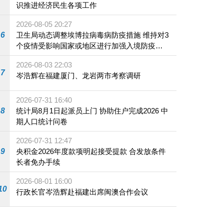
识推进经济民生各项工作
2026-08-05 20:27
6
卫生局动态调整埃博拉病毒病防疫措施 维持对3
个疫情受影响国家或地区进行加强入境防疫措
施
2026-08-03 22:03
7
岑浩辉在福建厦门、龙岩两市考察调研
2026-07-31 16:40
8
统计局8月1日起派员上门 协助住户完成2026 中
期人口统计问卷
2026-07-31 12:47
9
央积金2026年度款项明起接受提款 合发放条件
长者免办手续
2026-08-01 16:00
10
行政长官岑浩辉赴福建出席闽澳合作会议