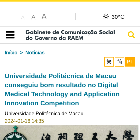
A
C
A
30°
A
Pesq
Índice
Início
Notícias
繁
简
PT
Universidade Politécnica de Macau
conseguiu bom resultado no Digital
Medical Technology and Application
Innovation Competition
Universidade Politécnica de Macau
2024-01-16 14:35