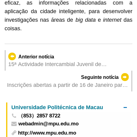
eficaz, as informações relacionadas com a
aplicação da cidade inteligente, para desenvolver
investigações nas áreas de
big data
e
internet
das
coisas.
Anterior notícia
15ª Actividade Intercambial Juvenil de
Basquetebol Guangdong-HongKong-Macau
Seguinte notícia
realizada em HongKong
Inscrições abertas a partir de 16 de Janeiro para
o Plano Específico de Emprego + Formação,
lançado em conjunto pela DSAL e pela empresa
Universidade Politécnica de Macau
de lazer
（853）2857 8722
webadmin@mpu.edu.mo
http://www.mpu.edu.mo