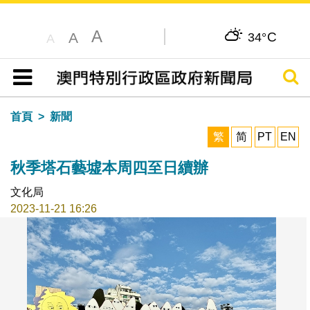
A
C
A
34°
A
搜尋
目錄
首頁
新聞
繁
简
PT
EN
秋季塔石藝墟本周四至日續辦
文化局
2023-11-21 16:26