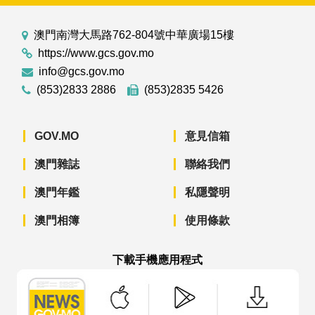
澳門南灣大馬路762-804號中華廣場15樓
https://www.gcs.gov.mo
info@gcs.gov.mo
(853)2833 2886
(853)2835 5426
GOV.MO
意見信箱
澳門雜誌
聯絡我們
澳門年鑑
私隱聲明
澳門相簿
使用條款
下載手機應用程式
澳門政府新聞 APP - App Store 下載
澳門政府新聞 APP - Googl
澳門政府新聞 