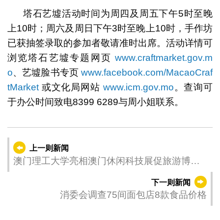
塔石艺墟活动时间为周四及周五下午5时至晚
上10时；周六及周日下午3时至晚上10时，手作坊
已获抽签录取的参加者敬请准时出席。活动详情可
浏览塔石艺墟专题网页
www.craftmarket.gov.m
o
、艺墟脸书专页
www.facebook.com/MacaoCraf
tMarket
或文化局网站
www.icm.gov.mo
。查询可
于办公时间致电8399 6289与周小姐联系。
上一则新闻
澳门理工大学亮相澳门休闲科技展促旅游博彩
业人才培养
下一则新闻
消委会调查75间面包店8款食品价格