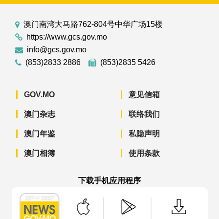
澳门南湾大马路762-804号中华广场15楼
https://www.gcs.gov.mo
info@gcs.gov.mo
(853)2833 2886
(853)2835 5426
GOV.MO
意见信箱
澳门杂志
联络我们
澳门年鉴
私隐声明
澳门相簿
使用条款
下载手机应用程序
澳门政府新闻 APP - App Store 下载
澳门政府新闻 APP - Googl
澳门政府新闻 