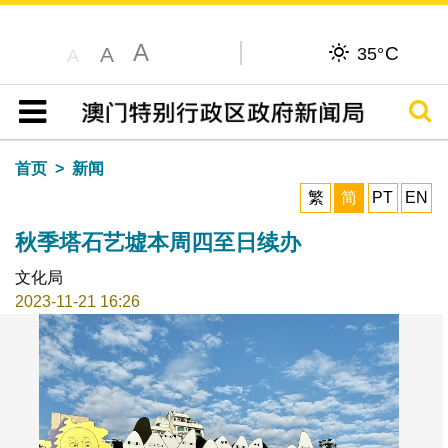
A
C
A
35°
A
搜寻
目录
首页
新闻
繁
简
PT
EN
秋季塔石艺墟本周四至日续办
文化局
2023-11-21 16:26