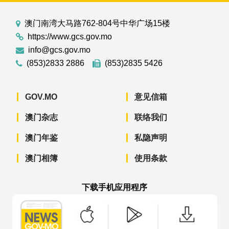
澳门南湾大马路762-804号中华广场15楼
https://www.gcs.gov.mo
info@gcs.gov.mo
(853)2833 2886
(853)2835 5426
GOV.MO
意见信箱
澳门杂志
联络我们
澳门年鉴
私隐声明
澳门相簿
使用条款
下载手机应用程序
澳门政府新闻 APP - App Store 下载
澳门政府新闻 APP - Googl
澳门政府新闻 