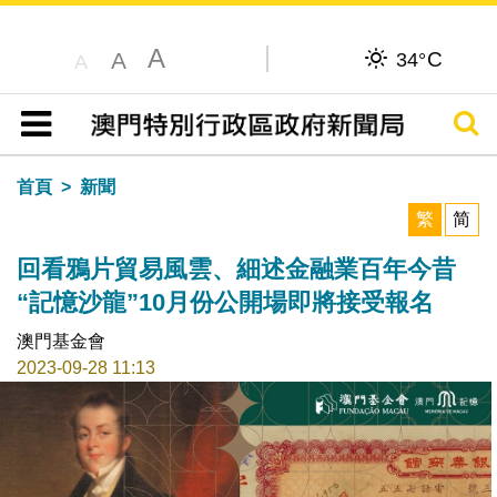
A
C
A
34°
A
搜尋
目錄
首頁
新聞
繁
简
回看鴉片貿易風雲、細述金融業百年今昔
“記憶沙龍”10月份公開場即將接受報名
澳門基金會
2023-09-28 11:13