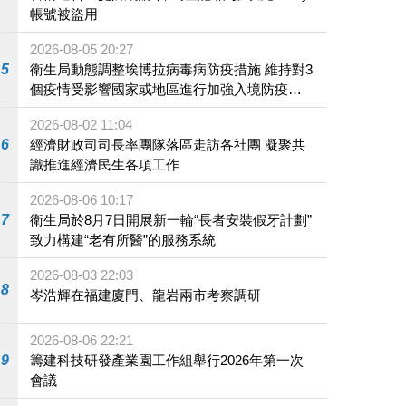
帳號被盜用
2026-08-05 20:27
5
衛生局動態調整埃博拉病毒病防疫措施 維持對3
個疫情受影響國家或地區進行加強入境防疫措
施
2026-08-02 11:04
6
經濟財政司司長率團隊落區走訪各社團 凝聚共
識推進經濟民生各項工作
2026-08-06 10:17
7
衛生局於8月7日開展新一輪“長者安裝假牙計劃”
致力構建“老有所醫”的服務系統
2026-08-03 22:03
8
岑浩輝在福建廈門、龍岩兩市考察調研
2026-08-06 22:21
9
籌建科技研發產業園工作組舉行2026年第一次
會議