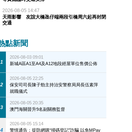
2026-08-05 14:47
天雨影響 友誼大橋氹仔端兩段引橋周六起再封閉
交通
熱點新聞
2026-08-03 09:01
1
新城A區A1至A4及A12地段經屋單位售價公佈
2026-08-05 22:25
2
保安司司長陳子勁主持治安警察局局長伍素萍
就職儀式
2026-08-05 20:35
3
澳門海關晉升9名副關務監督
2026-08-05 15:14
4
警情通告：提防網購“掃碼登記”詐騙 以免MPay