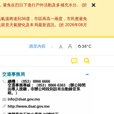
，避免在烈日下進行戶外活動及多補充水分。 (於
高氣溫將達到36度，市區再高一兩度，市民應避免
天氣變化及本局最新資訊。(於 2026年08月
A
A
跳至內容
34°
C
A
交通事務局
總機：（853）8866 6666
交通事務專線：（853）8866 6363 （辦公時間
由專人接聽，非辦公時段則設有自動錄音系
統。）
info@dsat.gov.mo
http://www.dsat.gov.mo