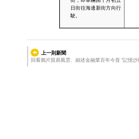
街，即車輛由十月初五
日街往海邊新街方向行
駛。
上一則新聞
回看鴉片貿易風雲