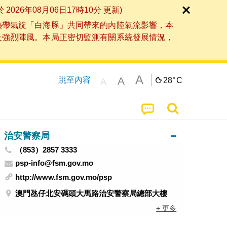
6年08月06日17時10分 更新)
熱帶氣旋「白海豚」共同帶來的內陸氣流影響，本
及強烈陣風。本局正密切監測有關系統發展情況，
A
A
跳至內容
28°
C
A
治安警察局
（853）2857 3333
psp-info@fsm.gov.mo
http://www.fsm.gov.mo/psp
澳門氹仔北安碼頭大馬路治安警察局總部大樓
+ 更多