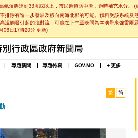
將達到33度或以上，市民應慎防中暑，適時補充水分。 (於 202
不排除有進一步發展及移向南海北部的可能。預料受該系統及
高溫觸發引起的強對流，可能在下午至晚間為本澳帶來強雷雨
06日17時20分 更新)
專題新聞
專題特寫
GOV.MO
+ 更多
繁
简
動