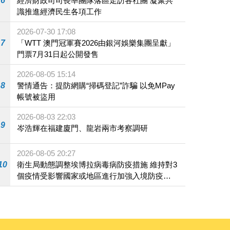
6
經濟財政司司長率團隊落區走訪各社團 凝聚共
識推進經濟民生各項工作
2026-07-30 17:08
7
「WTT 澳門冠軍賽2026由銀河娛樂集團呈獻」
門票7月31日起公開發售
2026-08-05 15:14
8
警情通告：提防網購“掃碼登記”詐騙 以免MPay
帳號被盜用
2026-08-03 22:03
9
岑浩輝在福建廈門、龍岩兩市考察調研
2026-08-05 20:27
10
衛生局動態調整埃博拉病毒病防疫措施 維持對3
個疫情受影響國家或地區進行加強入境防疫措
施