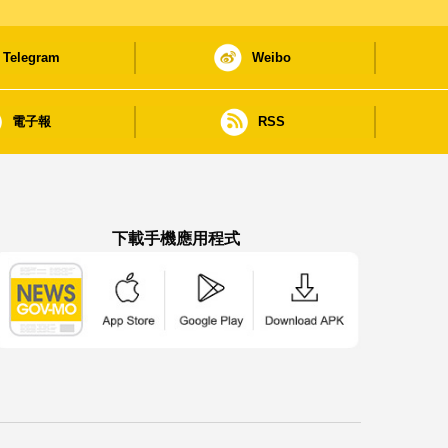
Telegram
Weibo
電子報
RSS
下載手機應用程式
澳門政府新聞 APP - App Store 下載
澳門政府新聞 APP - Google Pla
澳門政府新聞 APP -