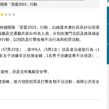
開展「雷霆2023」行動
1
2
3
4
5
持續開展「雷霆2023」行動，以維護本澳社區良好治安環
報廳及交通廳共派出45名人員，分別在澳門北區及路氹城金
車行動，以預防及打擊各種不法行為和犯罪活動。
（57男23女），當中6人（5男1女）涉及違法違規行為（1
1名女子涉嫌非法兌換金錢，1名男子涉嫌從事不法借貸），
宗違例，涉及沒有佩戴安全帶。
整策略，致力預防犯罪及打擊各類不法活動，保障公共安全