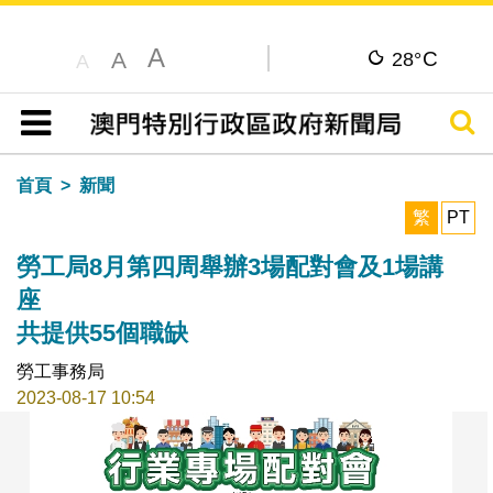
A
C
A
28°
A
搜尋
目錄
首頁
新聞
繁
PT
勞工局8月第四周舉辦3場配對會及1場講
座
共提供55個職缺
勞工事務局
2023-08-17 10:54