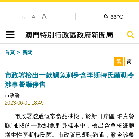
A
C
A
33°
A
搜尋
目錄
首頁
新聞
繁
简
市政署檢出一款鯛魚刺身含李斯特氏菌勒令
涉事餐廳停售
市政署
2023-06-01 18:49
市政署透過恆常食品抽檢，於新口岸區“珀克餐
廳”抽取的一款鯛魚刺身樣本中，檢出含單核細胞
增生性李斯特氏菌。市政署已即時跟進，勒令該餐